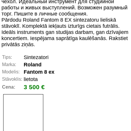
чехол. Идеальный инструмент для студийной
работы и живых выступлений. Возможен разумный
торг. Пишите в личные сообщения.
Pārdodu Roland Fantom 8 EX sintezatoru lieliskā
stāvoklī. Komplektā iekļauts izturīgs cietais futrālis.
Ideāls instruments gan studijas darbam, gan dzīvajiem
koncertiem. Iespējama saprātīga kaulēšanās. Rakstiet
privātās ziņās.
Sintezatori
Tips:
Roland
Marka:
Fantom 8 ex
Modelis:
lietota
Stāvoklis:
3 500 €
Cena: