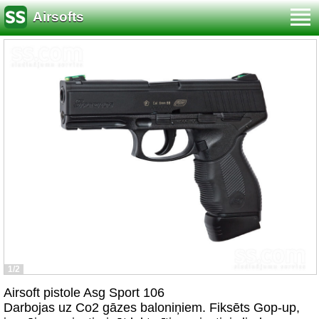
Airsofts
1/2
Airsoft pistole Asg Sport 106
Darbojas uz Co2 gāzes baloniņiem. Fiksēts Gop-up,