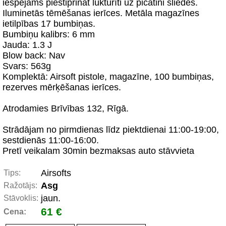
iespējams piestiprināt lukturīti uz picatini sliedes.
Iluminetās tēmēšanas ierīces. Metāla magazīnes
ietilpības 17 bumbiņas.
Bumbiņu kalibrs: 6 mm
Jauda: 1.3 J
Blow back: Nav
Svars: 563g
Komplektā: Airsoft pistole, magazīne, 100 bumbiņas,
rezerves mērķēšanas ierīces.
Atrodamies Brīvības 132, Rīgā.
Strādājam no pirmdienas līdz piektdienai 11:00-19:00,
sestdienās 11:00-16:00.
Pretī veikalam 30min bezmaksas auto stāvvieta
Airsofts
Tips:
Asg
Ražotājs:
jaun.
Stāvoklis:
61 €
Cena: