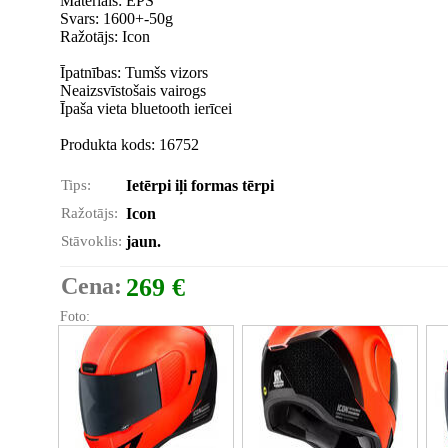
Materiāls: EPS
Svars: 1600+-50g
Ražotājs: Icon
Īpatnības: Tumšs vizors
Neaizsvīstošais vairogs
Īpaša vieta bluetooth ierīcei
Produkta kods: 16752
Tips:
Ietērpi iļi formas tērpi
Ražotājs:
Icon
Stāvoklis:
jaun.
Cena:
269 €
Foto: