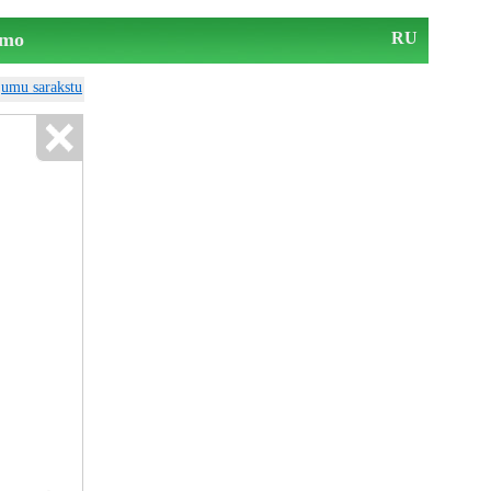
mo
RU
ājumu sarakstu