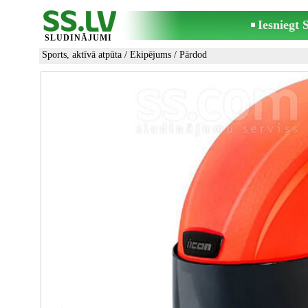
Iesniegt
SLUDINĀJUMI
Sports, aktīvā atpūta
/
Ekipējums
/ Pārdod