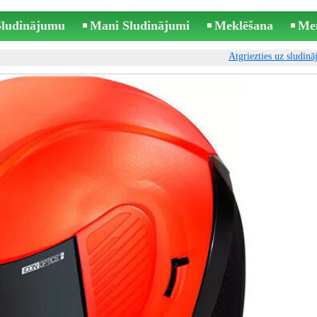
 Sludinājumu
Mani Sludinājumi
Meklēšana
Me
Atgriezties uz sludin