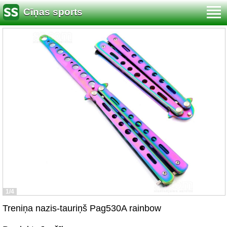
Cīņas sports
1/4
Treniņa nazis-tauriņš Pag530A rainbow