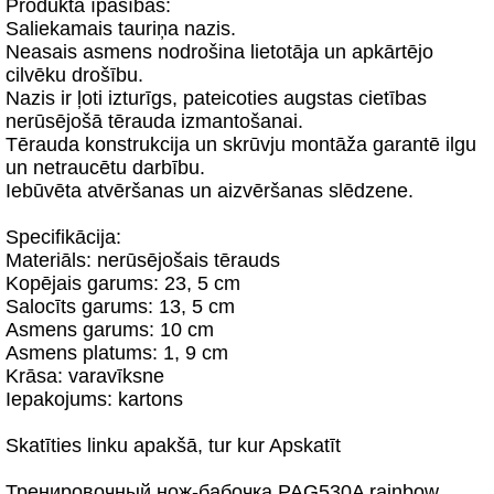
Produkta īpašības:
Saliekamais tauriņa nazis.
Neasais asmens nodrošina lietotāja un apkārtējo
cilvēku drošību.
Nazis ir ļoti izturīgs, pateicoties augstas cietības
nerūsējošā tērauda izmantošanai.
Tērauda konstrukcija un skrūvju montāža garantē ilgu
un netraucētu darbību.
Iebūvēta atvēršanas un aizvēršanas slēdzene.
Specifikācija:
Materiāls: nerūsējošais tērauds
Kopējais garums: 23, 5 cm
Salocīts garums: 13, 5 cm
Asmens garums: 10 cm
Asmens platums: 1, 9 cm
Krāsa: varavīksne
Iepakojums: kartons
Skatīties linku apakšā, tur kur Apskatīt
Тренировочный нож-бабочка PAG530A rainbow