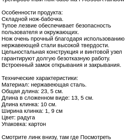
Особенности продукта:
Складной нож-бабочка.
Тупое лезвие обеспечивает безопасность
пользователя и окружающих.
Нож очень прочный благодаря использованию
нержавеющей стали высокой твердости.
Цельностальная конструкция и винтовой узел
гарантируют долгую безотказную работу.
Встроенный замок открывания и закрывания.
Технические характеристики:
Материал: нержавеющая сталь.
Общая длина: 23, 5 см.
Длина в сложенном виде: 13, 5 см.
Длина клинка: 10 см.
Ширина клинка: 1, 9 см
Цвет: радуга
Упаковка: картон
Смотрите линк внизу, там где Посмотреть