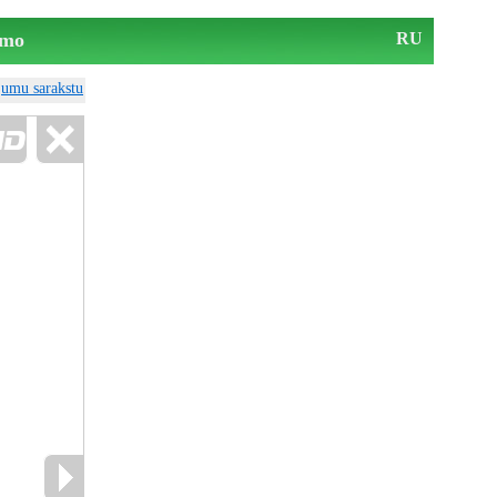
mo
RU
ājumu sarakstu