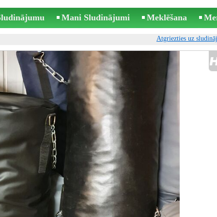
 Sludinājumu
Mani Sludinājumi
Meklēšana
Me
Atgriezties uz sludin