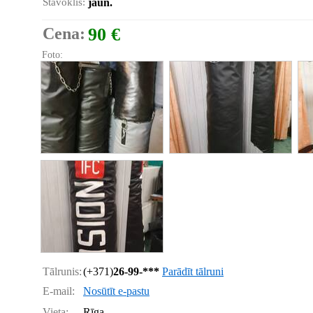
Stāvoklis:
jaun.
Cena:
90 €
Foto:
Tālrunis:
(+371)
26-99-***
Parādīt tālruni
E-mail:
Nosūtīt e-pastu
Vieta:
Rīga