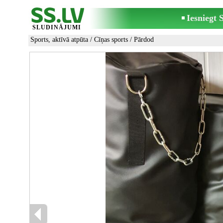
Iesniegt
SLUDINĀJUMI
Sports, aktīvā atpūta
/
Cīņas sports
/ Pārdod