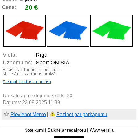
20 €
Cena:
Vieta:
Rīga
Uzņēmums:
Sport ON SIA
Unikālo apmeklējumu skaits:
30
Datums: 23.09.2025 11:39
Pievienot Memo
|
Paziņot par pārkāpumu
Noteikumi
|
Saikne ar redaktoru
|
Www versija