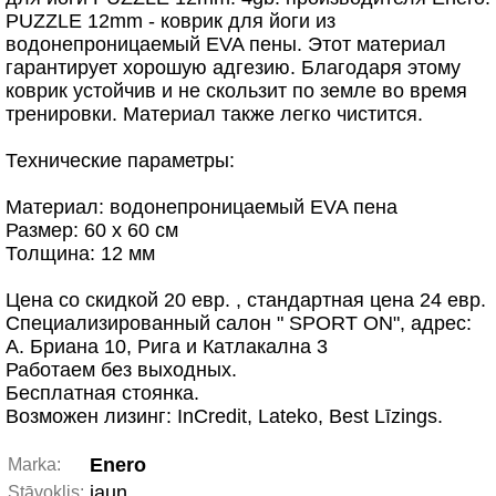
PUZZLE 12mm - коврик для йоги из
водонепроницаемый EVA пены. Этот материал
гарантирует хорошую адгезию. Благодаря этому
коврик устойчив и не скользит по земле во время
тренировки. Материал также легко чистится.
Технические параметры:
Материал: водонепроницаемый EVA пенa
Размер: 60 x 60 см
Толщина: 12 мм
Цена со скидкой 20 евр. , стандартная цена 24 евр.
Специализированный салон " SPORT ON", адрес:
А. Бриана 10, Рига и Катлакална 3
Работаем без выходных.
Бесплатная стоянка.
Bозможен лизинг: InCredit, Lateko, Best Līzings.
Enero
Marka:
jaun.
Stāvoklis: