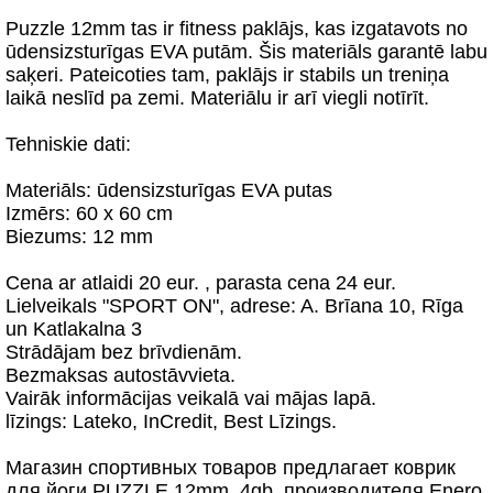
Puzzle 12mm tas ir fitness paklājs, kas izgatavots no
ūdensizsturīgas EVA putām. Šis materiāls garantē labu
saķeri. Pateicoties tam, paklājs ir stabils un treniņa
laikā neslīd pa zemi. Materiālu ir arī viegli notīrīt.
Tehniskie dati:
Materiāls: ūdensizsturīgas EVA putas
Izmērs: 60 x 60 cm
Biezums: 12 mm
Cena ar atlaidi 20 eur. , parasta cena 24 eur.
Lielveikals "SPORT ON", adrese: A. Brīana 10, Rīga
un Katlakalna 3
Strādājam bez brīvdienām.
Bezmaksas autostāvvieta.
Vairāk informācijas veikalā vai mājas lapā.
līzings: Lateko, InCredit, Best Līzings.
Магазин спортивных товаров предлагает коврик
для йоги PUZZLE 12mm. 4gb. производителя Enero.