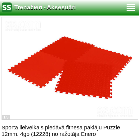
Trenažieri - Aksesuāri
1/3
Sporta lielveikals piedāvā fitnesa paklāju Puzzle
12mm. 4gb (12228) no ražotāja Enero