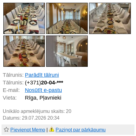
Tālrunis:
Parādīt tālruni
Tālrunis:
(+371)
20-04-***
E-mail:
Nosūtīt e-pastu
Vieta:
Rīga, Pļavnieki
Unikālo apmeklējumu skaits:
20
Datums: 29.07.2026 20:34
Pievienot Memo
|
Paziņot par pārkāpumu