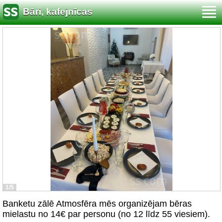
Bāri, kafejnīcas
1/5
Banketu zālē Atmosfēra mēs organizējam bēras
mielastu no 14€ par personu (no 12 līdz 55 viesiem).