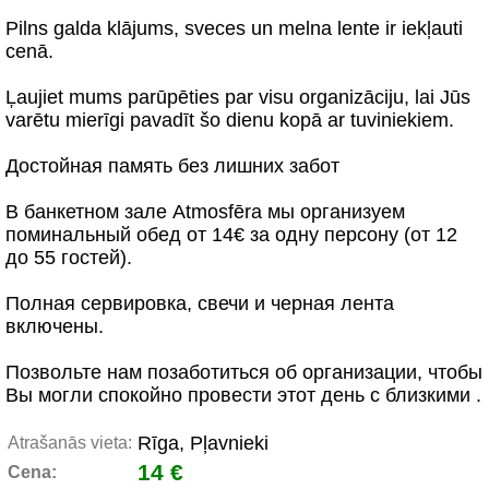
Pilns galda klājums, sveces un melna lente ir iekļauti
cenā.
Ļaujiet mums parūpēties par visu organizāciju, lai Jūs
varētu mierīgi pavadīt šo dienu kopā ar tuviniekiem.
Достойная память без лишних забот
В банкетном зале Atmosfēra мы организуем
поминальный обед от 14€ за одну персону (от 12
до 55 гостей).
Полная сервировка, свечи и черная лента
включены.
Позвольте нам позаботиться об организации, чтобы
Вы могли спокойно провести этот день с близкими .
Rīga, Pļavnieki
Atrašanās vieta:
14 €
Cena: