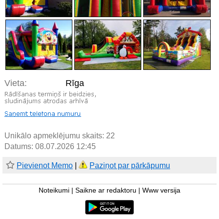
Vieta:
Rīga
Unikālo apmeklējumu skaits:
22
Datums: 08.07.2026 12:45
Pievienot Memo
|
Paziņot par pārkāpumu
Noteikumi
|
Saikne ar redaktoru
|
Www versija