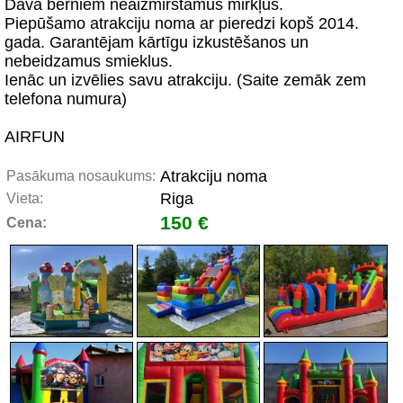
Dāvā bērniem neaizmirstamus mirkļus.
Piepūšamo atrakciju noma ar pieredzi kopš 2014.
gada. Garantējam kārtīgu izkustēšanos un
nebeidzamus smieklus.
Ienāc un izvēlies savu atrakciju. (Saite zemāk zem
telefona numura)
AIRFUN
Atrakciju noma
Pasākuma nosaukums:
Riga
Vieta:
150 €
Cena: