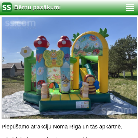
Bērnu pasākumi
1/9
Piepūšamo atrakciju Noma Rīgā un tās apkārtnē.