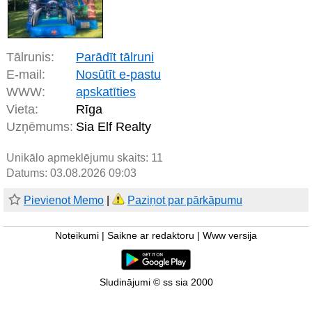
Tālrunis:
Parādīt tālruni
E-mail:
Nosūtīt e-pastu
WWW:
apskatīties
Vieta:
Rīga
Uzņēmums:
Sia Elf Realty
Unikālo apmeklējumu skaits:
11
Datums: 03.08.2026 09:03
Pievienot Memo
|
Paziņot par pārkāpumu
Noteikumi
|
Saikne ar redaktoru
|
Www versija
Sludinājumi © ss sia 2000