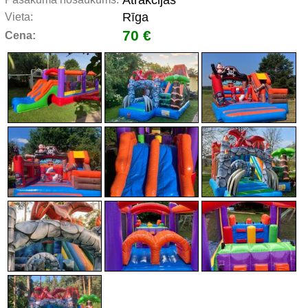
Atrakcijas
Rīga
Vieta:
70 €
Cena: