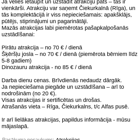
Ja vēlies ietaupīt un uzstādīt atrakciju pats – tas ir
vienkārši. Atrakciju var saņemt Čiekurkalnā (Rīga), un
tās komplektācijā ir viss nepieciešamais: apakšklājs,
pūtējs, stiprinājumi un pagarinātāji.
Mazās atrakcijas labi piemērotas pašapkalpošanās
uzstādīšanai:
Pirātu atrakcija – no 70 € / dienā
Šķēršļu josla – no 70 € / dienā (piemērota bērniem līdz
5-8 gadiem)
Dinozauru atrakcija - no 85 € / dienā
Darba dienu cenas. Brīvdienās nedaudz dārgāk.
Ja nepieciešama piegāde un uzstādīšana – arī to
nodrošinām (no 20 €).
Visas atrakcijas ir sertificētas un drošas.
Atrašanās vieta – Rīga, Čiekurkalns, t/c Alfas pusē.
Ir arī lielākas atrakcijas, papildus informācija - mūsu
mājaslapā.
Pasākuma nosaukums: