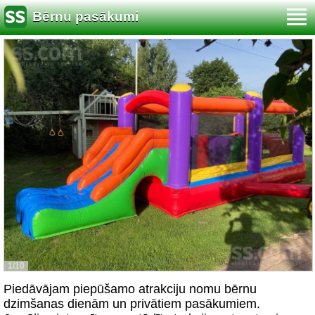
Bērnu pasākumi
1/10
Piedāvājam piepūšamo atrakciju nomu bērnu
dzimšanas dienām un privātiem pasākumiem.