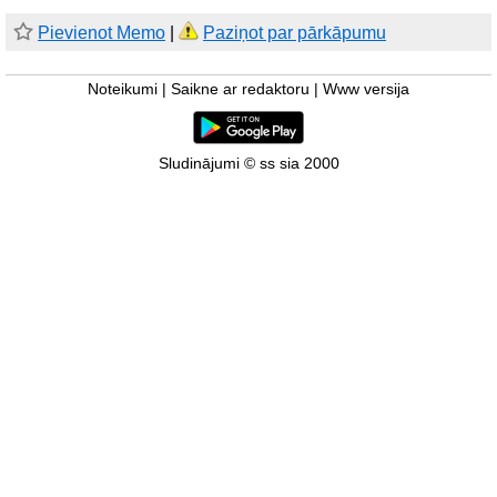
Pievienot Memo
|
Paziņot par pārkāpumu
Noteikumi
|
Saikne ar redaktoru
|
Www versija
Sludinājumi © ss sia 2000