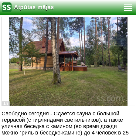
Atpūtas mājas
1/8
Свободно сегодня - Сдается сауна с большой
террасой (с гирляндами светильников), а также
уличная беседка с камином (во время дождя
можно гриль в беседке-камине) до 4 человек в 25