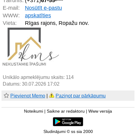
Tālrunis:
(+371)
67-55-***
E-mail:
Nosūtīt e-pastu
WWW:
apskatīties
Vieta:
Rīgas rajons, Ropažu nov.
Unikālo apmeklējumu skaits:
114
Datums: 30.07.2026 17:02
Pievienot Memo
|
Paziņot par pārkāpumu
Noteikumi
|
Saikne ar redaktoru
|
Www versija
Sludinājumi © ss sia 2000