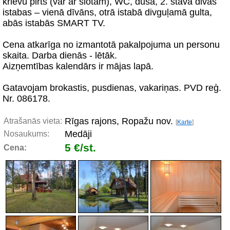
krievu pirts (var ar slotām), WC, duša, 2. stāvā divas
istabas – vienā dīvāns, otrā istabā divguļamā gulta,
abās istabās SMART TV.
Cena atkarīga no izmantotā pakalpojuma un personu
skaita. Darba dienās - lētāk.
Aizņemtības kalendārs ir mājas lapā.
Gatavojam brokastis, pusdienas, vakariņas. PVD reģ.
Nr. 086178.
Rīgas rajons, Ropažu nov.
Atrašanās vieta:
[
Karte
]
Medāji
Nosaukums:
5 €/st.
Cena: