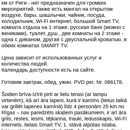
км от Риги - нет предназначен для громких
мероприятий, также есть мангал на открытом
воздухе, бары, шашлычки, чайник, посуда,
холодильник, Wi-Fi интернет, большой Smart TV,
комната отдыха на 1 этаже, русская баня (можно с
вениками), туалет, душ , две комнаты на 2 этаже -
одна с диваном, другая с двуспальной кроватью, в
обеих комнатах SMART TV.
Цена зависит от использованных услуг и
количества людей.
Календарь доступности есть на сайте.
Готовим завтрак, обед, ужин. PVD рег. Nr. 086178.
Šodien brīva-Izīrē pirti ar lielu terasi (ar lampu
virtenēm), kā arī āra lapeni, kurā ir kamīns (lietus laikā
var grillēt lapenes kamīnā) līdz 4 personām 25 km no
Rīgas – nav paredzēts skaļiem pasākumiem, ir arī āra
grils, restes, iesmi, tējkanna, trauki, ledusskapis, Wi-Fi
internets, lielais Smart TV, 1. stāvā atpūtas istaba,