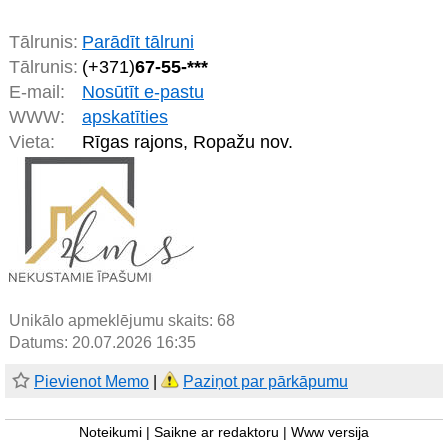
Tālrunis:
Parādīt tālruni
Tālrunis:
(+371)
67-55-***
E-mail:
Nosūtīt e-pastu
WWW:
apskatīties
Vieta:
Rīgas rajons, Ropažu nov.
Unikālo apmeklējumu skaits:
68
Datums: 20.07.2026 16:35
Pievienot Memo
|
Paziņot par pārkāpumu
Noteikumi
|
Saikne ar redaktoru
|
Www versija