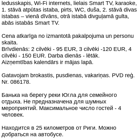
ledusskapis, Wi-Fi internets, lielais Smart TV, karaoke,
1. stāvā atpūtas istaba, pirts, WC, duša, 2. stāvā divas
istabas – vienā dīvāns, otrā istabā divguļamā gulta,
abās istabās Smart TV.
Cena atkarīga no izmantotā pakalpojuma un personu
skaita.
Brīvdienās: 2 cilvēki - 95 EUR, 3 cilvēki -120 EUR, 4
cilvēki - 150 EUR. Darba dienās - lētāk.
Aizņemtības kalendārs ir mājas lapā.
Gatavojam brokastis, pusdienas, vakariņas. PVD reģ.
Nr. 086178.
Банька на берегу реки Югла для семейного
отдыха. Не предназначена для шумных
мероприятий. Максимальное число гостей - 4
человек.
Находится в 25 километров от Риги. Можно
добраться на автобусе.