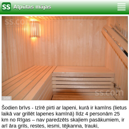
Atpūtas mājas
1/10
Šodien brīvs - Izīrē pirti ar lapeni, kurā ir kamīns (lietus
laikā var grillēt lapenes kamīnā) līdz 4 personām 25
km no Rīgas – nav paredzēts skaļiem pasākumiem, ir
arī āra grils, restes, iesmi, tējkanna, trauki,