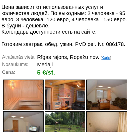
Цена зависит от использованных услуг и
количества людей. По выходным: 2 человека - 95
евро, 3 человека -120 евро, 4 человека - 150 евро.
В будни - дешевле.
Календарь доступности есть на сайте.
Готовим завтрак, обед, ужин. PVD рег. Nr. 086178.
Rīgas rajons, Ropažu nov.
Atrašanās vieta:
[
Karte
]
Medāji
Nosaukums:
5 €/st.
Cena: