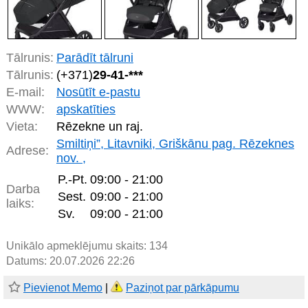
Tālrunis:
Parādīt tālruni
Tālrunis:
(+371)
29-41-***
E-mail:
Nosūtīt e-pastu
WWW:
apskatīties
Vieta:
Rēzekne un raj.
Smiltiņi”, Litavniki, Griškānu pag. Rēzeknes
Adrese:
nov. ,
P.-Pt.
09:00 - 21:00
Darba
Sest.
09:00 - 21:00
laiks:
Sv.
09:00 - 21:00
Unikālo apmeklējumu skaits:
134
Datums: 20.07.2026 22:26
Pievienot Memo
|
Paziņot par pārkāpumu