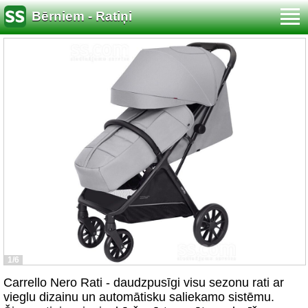
Bērniem - Ratiņi
1/6
Carrello Nero Rati - daudzpusīgi visu sezonu rati ar
vieglu dizainu un automātisku saliekamo sistēmu.