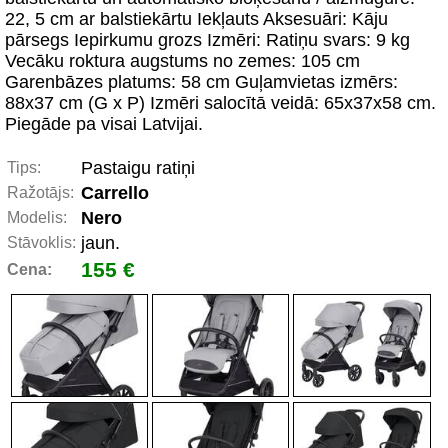
22, 5 cm ar balstiekārtu Iekļauts Aksesuāri: Kāju
pārsegs Iepirkumu grozs Izmēri: Ratiņu svars: 9 kg
Vecāku roktura augstums no zemes: 105 cm
Garenbāzes platums: 58 cm Guļamvietas izmērs:
88x37 cm (G x P) Izmēri salocītā veidā: 65x37x58 cm.
Piegāde pa visai Latvijai.
Pastaigu ratiņi
Tips:
Carrello
Ražotājs:
Nero
Modelis:
jaun.
Stāvoklis:
155 €
Cena: