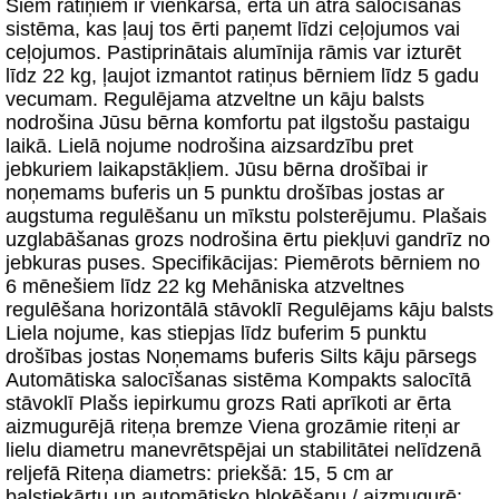
Šiem ratiņiem ir vienkārša, ērta un ātra salocīšanas
sistēma, kas ļauj tos ērti paņemt līdzi ceļojumos vai
ceļojumos. Pastiprinātais alumīnija rāmis var izturēt
līdz 22 kg, ļaujot izmantot ratiņus bērniem līdz 5 gadu
vecumam. Regulējama atzveltne un kāju balsts
nodrošina Jūsu bērna komfortu pat ilgstošu pastaigu
laikā. Lielā nojume nodrošina aizsardzību pret
jebkuriem laikapstākļiem. Jūsu bērna drošībai ir
noņemams buferis un 5 punktu drošības jostas ar
augstuma regulēšanu un mīkstu polsterējumu. Plašais
uzglabāšanas grozs nodrošina ērtu piekļuvi gandrīz no
jebkuras puses. Specifikācijas: Piemērots bērniem no
6 mēnešiem līdz 22 kg Mehāniska atzveltnes
regulēšana horizontālā stāvoklī Regulējams kāju balsts
Liela nojume, kas stiepjas līdz buferim 5 punktu
drošības jostas Noņemams buferis Silts kāju pārsegs
Automātiska salocīšanas sistēma Kompakts salocītā
stāvoklī Plašs iepirkumu grozs Rati aprīkoti ar ērta
aizmugurējā riteņa bremze Viena grozāmie riteņi ar
lielu diametru manevrētspējai un stabilitātei nelīdzenā
reljefā Riteņa diametrs: priekšā: 15, 5 cm ar
balstiekārtu un automātisko bloķēšanu / aizmugurē: