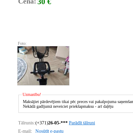
Cena:
30 €
Foto:
Uzmanību!
Maksājiet pārdevējiem tikai pēc preces vai pakalpojuma saņemšan
Nekādā gadījumā neveiciet priekšapmaksu - arī daļēju
Tālrunis:
(+371)
26-05-***
Parādīt tālruni
E-mail:
Nosūtīt e-pastu