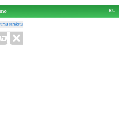
mo
RU
ājumu sarakstu