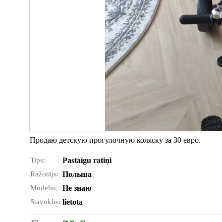
Продаю детскую прогулочную коляску за 30 евро.
Tips:
Pastaigu ratiņi
Ražotājs:
Польша
Modelis:
Не знаю
Stāvoklis:
lietota