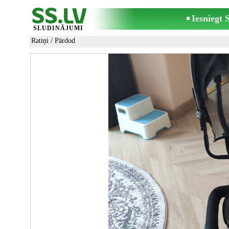
Iesniegt
SLUDINĀJUMI
Ratiņi
/ Pārdod