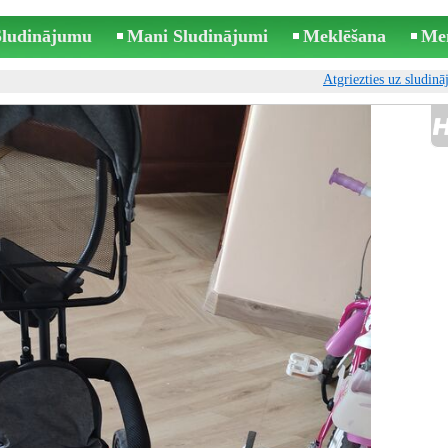
 Sludinājumu
Mani Sludinājumi
Meklēšana
Me
Atgriezties uz sludin