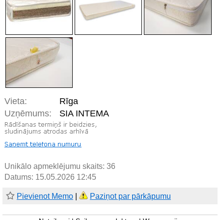
Vieta:
Rīga
Uzņēmums:
SIA INTEMA
Unikālo apmeklējumu skaits:
36
Datums: 15.05.2026 12:45
Pievienot Memo
|
Paziņot par pārkāpumu