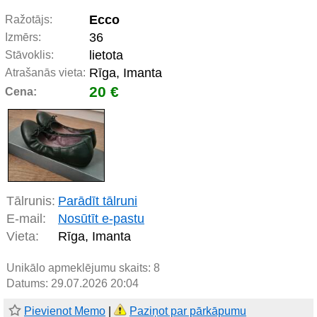
Ecco
Ražotājs:
36
Izmērs:
lietota
Stāvoklis:
Rīga, Imanta
Atrašanās vieta:
20 €
Cena:
Tālrunis:
Parādīt tālruni
E-mail:
Nosūtīt e-pastu
Vieta:
Rīga, Imanta
Unikālo apmeklējumu skaits:
8
Datums: 29.07.2026 20:04
Pievienot Memo
|
Paziņot par pārkāpumu