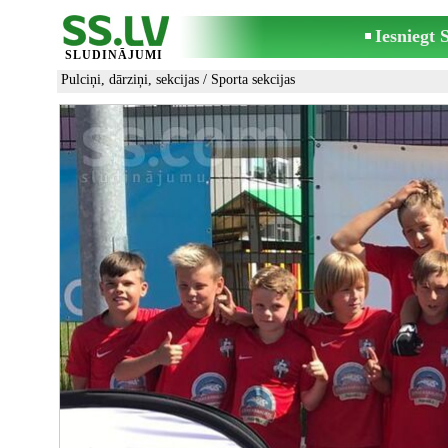
Iesniegt
SLUDINĀJUMI
Pulciņi, dārziņi, sekcijas
/
Sporta sekcijas