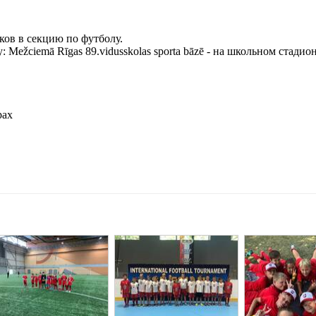
ов в секцию по футболу.
Mežciemā Rīgas 89.vidusskolas sporta bāzē - на школьном стадион
рах