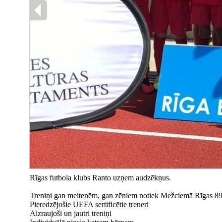
Rīgas futbola klubs Ranto uzņem audzēkņus.
Treniņi gan meitenēm, gan zēniem notiek Mežciemā Rīgas 89
Pieredzējošie UEFA sertificētie treneri
Aizraujoši un jautri treniņi