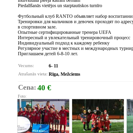
Individuālā pieeja katram bērnam
Piedalīšanās vietējos un starptautiskos turnīro
Футбольный клуб RANTO объявляет набор воспитанник
Тренировки для мальчиков и девочек проходят по адресу: 
в спортивном зале.
Опытные сертифицированные тренера UEFA
Интересный и увлекательный тренировочный процесс
Индивидуальный подход к каждому ребенку
Регулярное участие в местных и международных турни
Приглашаем детей 6-8-10 лет.
Vecums:
6- 11
Atrašanās vieta:
Rīga, Mežciems
Cena:
40 €
Foto: