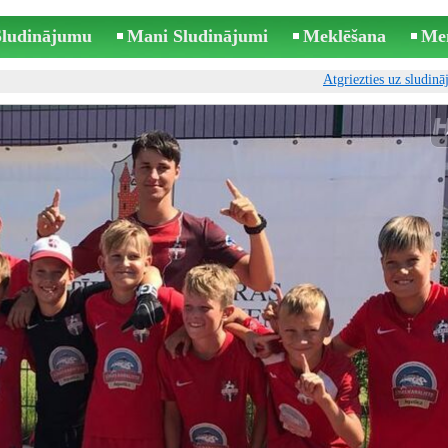
 Sludinājumu
Mani Sludinājumi
Meklēšana
Me
Atgriezties uz sludin