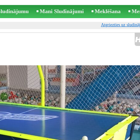
 Sludinājumu
Mani Sludinājumi
Meklēšana
Me
Atgriezties uz sludin