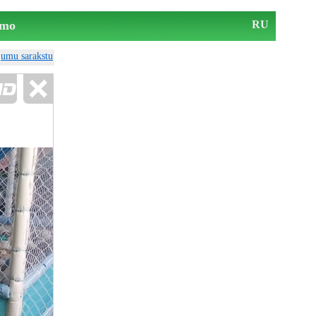
mo
RU
ājumu sarakstu