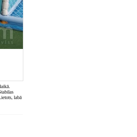
laikā.
Stabilas
etots, labā