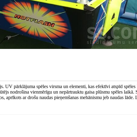
. UV pārklājuma spēles virsma un elementi, kas efektīvi atspīd spēles 
pūtējs nodrošina vienmērīgu un nepārtrauktu gaisa plūsmu spēles laikā. 
s, aprīkots ar drošu naudas pieņemšanas mehānismu jeb naudas lāde. Li