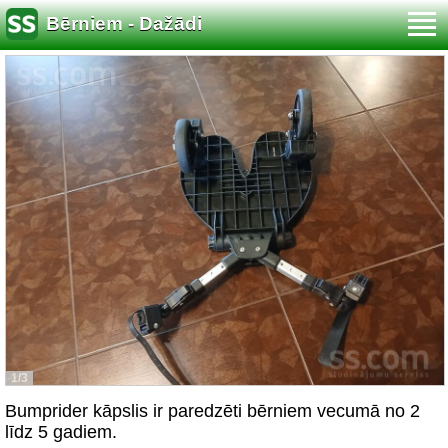
Bērniem - Dažādi
1/3
Bumprider kāpslis ir paredzēti bērniem vecumā no 2
līdz 5 gadiem.