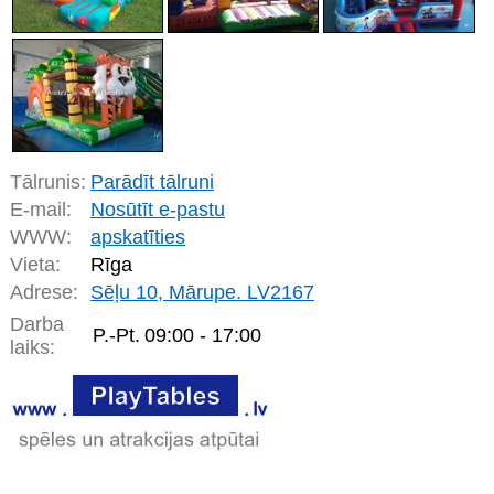
Tālrunis:
Parādīt tālruni
E-mail:
Nosūtīt e-pastu
WWW:
apskatīties
Vieta:
Rīga
Adrese:
Sēļu 10, Mārupe. LV2167
Darba
P.-Pt.
09:00 - 17:00
laiks: