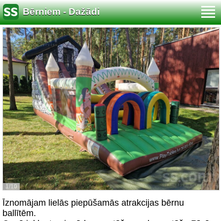
Bērniem - Dažādi
1/10
Īznomājam lielās piepūšamās atrakcijas bērnu
ballītēm.