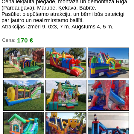
Cenā iekļauta piegāde, montāža un demontāža Rīgā
(Pārdaugavā), Mārupē, Ķekavā, Babītē.
Pasūtiet piepūšamo atrakciju, un bērni būs pateicīgi
par jautro un neaizmirstamo ballīti.
Atrakcijas izmēri 9, 0x3, 7 m. Augstums 4, 5 m.
170 €
Cena: