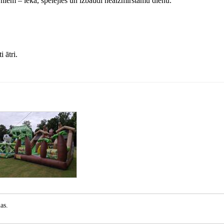
iem – lēkā, spēlējies un izbaudi neaizmirstamu dienu.
 ātri.
as.