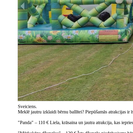
Sveiciens.
Meklē jautru izklaidi bērnu ballītei? Piepūšamās atrakcijas ir
"Panda" – 110 € Liela, krāsaina un jautra atrakcija, kas iepri