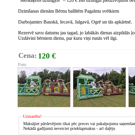
"Mērkaķēns džungļos" – 120 € Īsts džungļu piedzīvojums bērn
Dzimšanas dienām Bērnu ballītēm Pagalmu svētkiem
Darbojamies Bauskā, Iecavā, Jalgavā, Ogrē un tās apkārtnē.
Rezervē savu datumu jau tagad, jo labākās dienas aizpildās ļoti
Uzdāvini bērniem dienu, par kuru viņi runās vēl ilgi.
Cena:
120 €
Foto:
Uzmanību!
Maksājiet pārdevējiem tikai pēc preces vai pakalpojuma saņemšan
Nekādā gadījumā neveiciet priekšapmaksu - arī daļēju