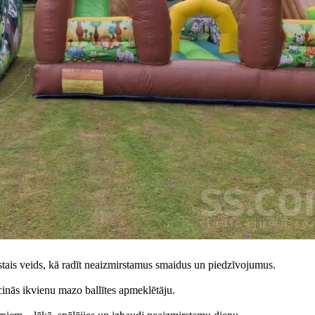
 īstais veids, kā radīt neaizmirstamus smaidus un piedzīvojumus.
ecinās ikvienu mazo ballītes apmeklētāju.