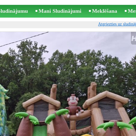
 Sludinājumu
Mani Sludinājumi
Meklēšana
Me
Atgriezties uz sludin