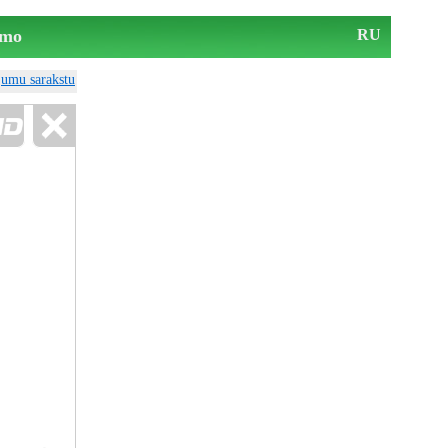
mo
RU
ājumu sarakstu