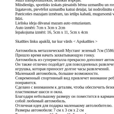
Mazs transportlīdzeklis, lieliskas iespējas.
Mūsdienīgs, sportisks izskats piesaistīs bērna uzmanību un ros
Izgatavots, pievēršot uzmanību katrai detaļai, lai nodrošinātu 
Pateicoties mazajam izmēram, tas ietilps kabatā, mugursomā v
līdzi.
Lieliska ideja dāvanai mazam auto entuziastam.
Auto izmēri: 7cm x 3cm x 2cm
Iepakojuma izmēri: 16, 5cm x 11, 5cm x 4cm
Skatīties linku apakšā, tur kur vārds < Apskatīties >
Автомобиль металлический Мустанг зеленый 7см (5586
Пришло время начать захватывающую гонку.
Автомобиль из суперметалла прекрасно дополнит авто
Он также отлично подойдет для повседневных развлечен
игрушка, которая приносит долгие часы развлечений.
Маленький автомобиль, большие возможности.
Современный спортивный вид привлечет внимание ребен
понравится.
Сделано с вниманием к деталям, чтобы обеспечить без
пластиковые шасси и окна.
Благодаря небольшому размеру он поместится в кармане,
собой любимый автомобиль.
Отличная идея для подарка маленькому автолюбителю.
Размеры автомобиля: 7 см х 3 см х 2 см