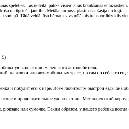
inās spēlēties. Tas noteikti patiks visiem ātras braukšanas entuziastiem.
drošu un ilgstošu jautrību. Metāla korpuss, plastmasas šasija un logi.
ai somiņā. Tādā veidā jūsu bērnam savs mīļākais transportlīdzeklis vi
_5)
мобильную коллекцию маленького автолюбителя.
ий, парковки или автомобильных трасс, но сам по себе это еще
ка и побудит его к игре. Всем любителям быстрой езды она об
опасное и продолжительное удовольствие. Металлический корпус
 рюкзаке или сумочке. Таким образом, у вашего ребенка всегда 