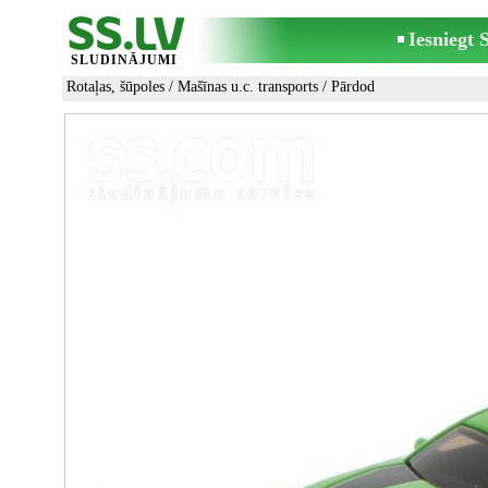
Iesniegt
SLUDINĀJUMI
Rotaļas, šūpoles
/
Mašīnas u.c. transports
/ Pārdod