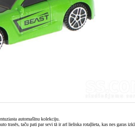
ntuziasta automašīnu kolekciju.
to trasēs, taču pati par sevi tā ir arī lieliska rotaļlieta, kas nes garas izk