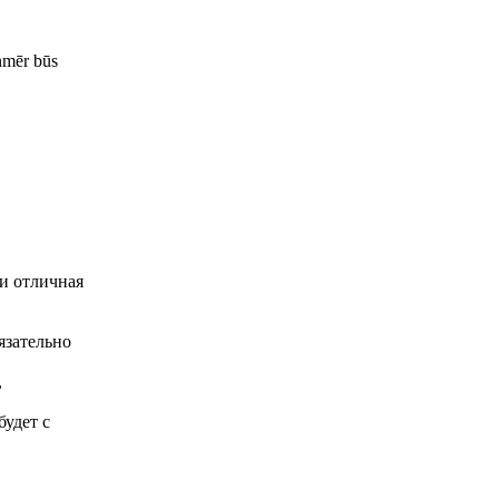
enmēr būs
 и отличная
язательно
,
будет с