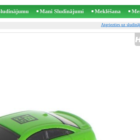
 Sludinājumu
Mani Sludinājumi
Meklēšana
Me
Atgriezties uz sludin