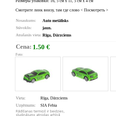
Размеры упаковки: 16, 5 см х 11, 5 см х 4 см
Смотрите линк внизу, там где слово < Посмотреть >
Nosaukums:
Auto metālisks
Stāvoklis:
jaun.
Atrašanās vieta:
Rīga, Dārzciems
Cena:
1.50 €
Foto:
Vieta:
Rīga, Dārzciems
Uzņēmums:
SIA Febia