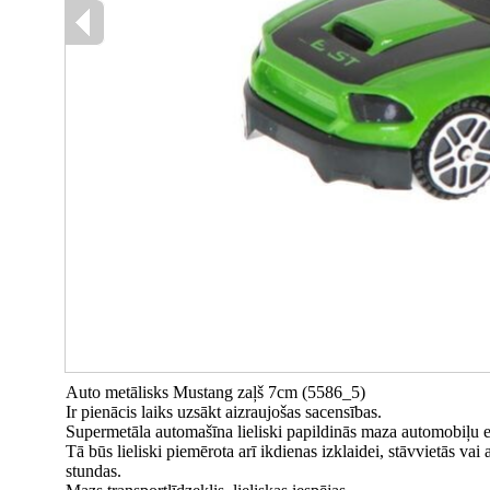
Auto metālisks Mustang zaļš 7cm (5586_5)
Ir pienācis laiks uzsākt aizraujošas sacensības.
Supermetāla automašīna lieliski papildinās maza automobiļu e
Tā būs lieliski piemērota arī ikdienas izklaidei, stāvvietās vai au
stundas.