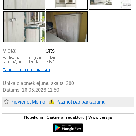
Vieta:
Cits
Unikālo apmeklējumu skaits:
280
Datums: 16.05.2026 11:50
Pievienot Memo
|
Paziņot par pārkāpumu
Noteikumi
|
Saikne ar redaktoru
|
Www versija