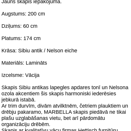
Jauns skapis iepakojumā.
Augstums: 200 cm
Dziļums: 60 cm
Platums: 174 cm
Krāsa: Sibiu antik / Nelson eiche
Materiāls: Lamināts
Izcelsme: Vācija
Skapis Sibiu antikas lapegles apdares tonī un Nelsona
ozola akcentiem šis skapis harmoniski iederēsies
jebkurā istabā.
Ar trim durvīm, divām atvilktnēm, četriem plauktiem un
drēbju pakaramo, MARBELLA skapis piedāvā ne tikai
plašu uzglabāšanas vietu, bet arī pārdomātu
organizāciju drēbēm.
Skapis ar kvalitatīvu vācu firmas Hettisch furnitūru,