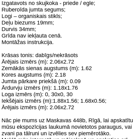
Izgatavots no skujkoka - priede / egle;
Ruberoīda jumta segums;
Logi – organiskais stikls;
Deļu biezums 19mm;
Durvis 34mm;
Grīda nav iekļauta cenā.
Montāžas instrukcija.
Krāsas tonis: dabīgs/nekrāsots
Ārējais izmērs (m): 2.06x2.72
Zemākās sienas augstums (m): 1.62
Kores augstums (m): 2.18
Jumta pārkare priekšā (m): 0.09
Ārdurvju izmērs (m): 1.18x1.76
Loga izmērs (m): 0, 30x0, 30
Iekšējais izmērs (m):1.88x1.56; 1.68x0.56;
Ārējais izmērs (m): 2.06x2.72
Nāc pie mums uz Maskavas 448b, Rīgā, lai apskatītu
mūsu ekspozīcijas laukumā novietotos paraugus, vai
zvani pa tālruni un izvēlies sev piemērotāko.