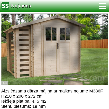
Nojumes
1/4
Aizslēdzama dārza mājiņa ar malkas nojume M386F.
H218 x 206 x 272 cm
Iekšējā platība: 4, 5 m2
Sienu biezums: 19 mm