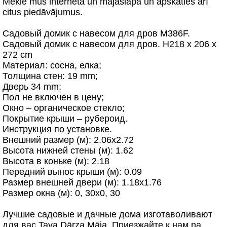
Meklē mūs internetā un mājaslapā un apskaties arī
citus piedāvājumus.
Cадовый домик c навесом для дров M386F.
Cадовый домик c навесом для дров. H218 x 206 x
272 cm
Mатериал: сосна, елка;
Толщина стен: 19 mm;
Дверь 34 mm;
Пол не включен в цену;
Окно – oрганическое стекло;
Покрытие крыши – рубероид.
Инструкция по установке.
Внешний размер (м): 2.06x2.72
Высота нижней стены (м): 1.62
Высота в коньке (м): 2.18
Передний вынос крыши (м): 0.09
Размер внешней двери (м): 1.18x1.76
Размер окна (м): 0, 30x0, 30
Лучшие садовые и дачные дома изготаволивают
для вас Tava Dārza Māja. Приезжайте к нам na