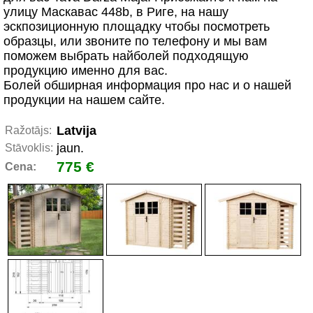
улицу Маскавас 448b, в Ригe, на нашу
эскпозиционную площадку чтобы посмотреть
образцы, или звоните по телефону и мы вам
поможем выбрать найболей подходящую
продукцию именно для вас.
Болей обширная информация про нас и о нашей
продукции на нашем сайте.
Latvija
Ražotājs:
jaun.
Stāvoklis:
775 €
Cena: