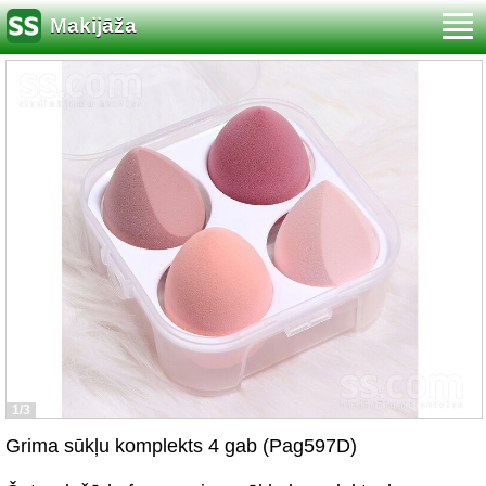
Makijāža
1/3
Grima sūkļu komplekts 4 gab (Pag597D)