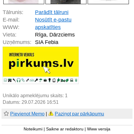
Tālrunis:
Parādīt tālruni
E-mail:
Nosūtīt e-pastu
WWW:
apskatīties
Vieta:
Rīga, Dārzciems
Uzņēmums:
SIA Febia
Unikālo apmeklējumu skaits:
1
Datums: 29.07.2026 16:51
Pievienot Memo
|
Paziņot par pārkāpumu
Noteikumi
|
Saikne ar redaktoru
|
Www versija