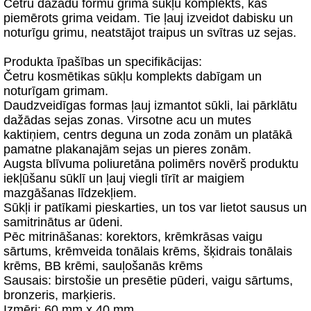
Četru dažādu formu grima sūkļu komplekts, kas
piemērots grima veidam. Tie ļauj izveidot dabisku un
noturīgu grimu, neatstājot traipus un svītras uz sejas.
Produkta īpašības un specifikācijas:
Četru kosmētikas sūkļu komplekts dabīgam un
noturīgam grimam.
Daudzveidīgas formas ļauj izmantot sūkli, lai pārklātu
dažādas sejas zonas. Virsotne acu un mutes
kaktiņiem, centrs deguna un zoda zonām un platākā
pamatne plakanajām sejas un pieres zonām.
Augsta blīvuma poliuretāna polimērs novērš produktu
iekļūšanu sūklī un ļauj viegli tīrīt ar maigiem
mazgāšanas līdzekļiem.
Sūkļi ir patīkami pieskarties, un tos var lietot sausus un
samitrinātus ar ūdeni.
Pēc mitrināšanas: korektors, krēmkrāsas vaigu
sārtums, krēmveida tonālais krēms, šķidrais tonālais
krēms, BB krēmi, sauļošanās krēms
Sausais: birstošie un presētie pūderi, vaigu sārtums,
bronzeris, marķieris.
Izmēri: 60 mm x 40 mm