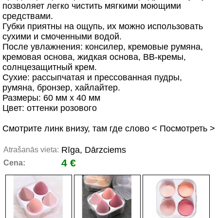
позволяет легко чистить мягкими моющими
средствами.
Губки приятны на ощупь, их можно использовать
сухими и смоченными водой.
После увлажнения: консилер, кремовые румяна,
кремовая основа, жидкая основа, ВВ-кремы,
солнцезащитный крем.
Сухие: рассыпчатая и прессованная пудры,
румяна, бронзер, хайлайтер.
Размеры: 60 мм х 40 мм
Цвет: оттенки розового
Смотрите линк внизу, там где слово < Посмотреть >
Rīga, Dārzciems
Atrašanās vieta:
4 €
Cena: