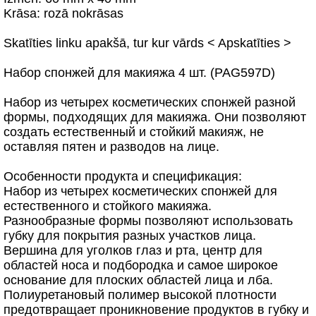
Krāsa: rozā nokrāsas
Skatīties linku apakšā, tur kur vārds < Apskatīties >
Набор спонжей для макияжа 4 шт. (PAG597D)
Набор из четырех косметических спонжей разной
формы, подходящих для макияжа. Они позволяют
создать естественный и стойкий макияж, не
оставляя пятен и разводов на лице.
Особенности продукта и спецификация:
Набор из четырех косметических спонжей для
естественного и стойкого макияжа.
Разнообразные формы позволяют использовать
губку для покрытия разных участков лица.
Вершина для уголков глаз и рта, центр для
областей носа и подбородка и самое широкое
основание для плоских областей лица и лба.
Полиуретановый полимер высокой плотности
предотвращает проникновение продуктов в губку и