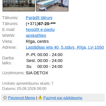
Tālrunis:
Parādīt tālruni
Tālrunis:
(+371)
67-20-***
E-mail:
Nosūtīt e-pastu
WWW:
apskatīties
Vieta:
Rīga, centrs
Adrese:
Lastādijas iela 40, 5.stāvs, Rīga, LV-1050
P.-Pt.
00:00 - 24:00
Darba
Sest.
00:00 - 24:00
laiks:
Sv.
00:00 - 24:00
Uzņēmums:
SIA DETOX
Unikālo apmeklējumu skaits:
7
Datums: 05.08.2026 08:00
Pievienot Memo
|
Paziņot par pārkāpumu