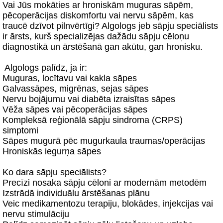
Vai Jūs mokāties ar hroniskām muguras sāpēm,
pēcoperācijas diskomfortu vai nervu sāpēm, kas
traucē dzīvot pilnvērtīgi? Algologs jeb sāpju speciālists
ir ārsts, kurš specializējas dažādu sāpju cēloņu
diagnostikā un ārstēšanā gan akūtu, gan hronisku.
‍ Algologs palīdz, ja ir:
Muguras, locītavu vai kakla sāpes
Galvassāpes, migrēnas, sejas sāpes
Nervu bojājumu vai diabēta izraisītas sāpes
Vēža sāpes vai pēcoperācijas sāpes
Kompleksā reģionālā sāpju sindroma (CRPS)
simptomi
Sāpes mugurā pēc mugurkaula traumas/operācijas
Hroniskās iegurņa sāpes
Ko dara sāpju speciālists?
Precīzi nosaka sāpju cēloni ar modernām metodēm
Izstrādā individuālu ārstēšanas plānu
Veic medikamentozu terapiju, blokādes, injekcijas vai
nervu stimulāciju