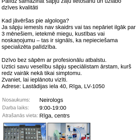
Palīdz samazināt sāpju zāļu lietošanu un uzlabo
dzīves kvalitāti
Kad jāvēršas pie algologa?
Ja sāpju iemesls nav skaidrs vai tas nepāriet ilgāk par
3 mēnešiem, ietekmē miegu, kustības vai
noskaņojumu – tas ir signāls, ka nepieciešama
specializēta palīdzība.
Dzīvo bez sāpēm ar profesionālu atbalstu.
Uztici savu veselību sāpju speciālistam ārstam, kurš
redz vairāk nekā tikai simptomu.
Zvaniet, lai ieplānotu vizīti.
Adrese: Lastādijas iela 40, Rīga, LV-1050
Neirologs
Nosaukums:
9:00-19:00
Darba laiks:
Rīga, centrs
Atrašanās vieta: