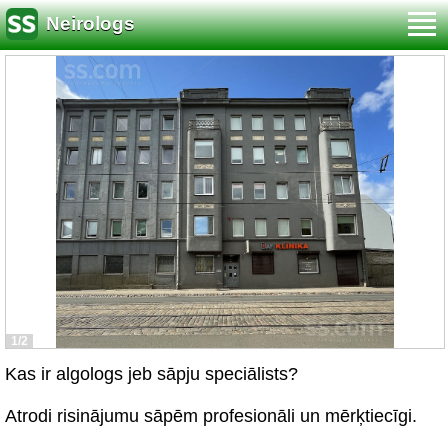
Neirologs
1/2
Kas ir algologs jeb sāpju speciālists?
Atrodi risinājumu sāpēm profesionāli un mērķtiecīgi.