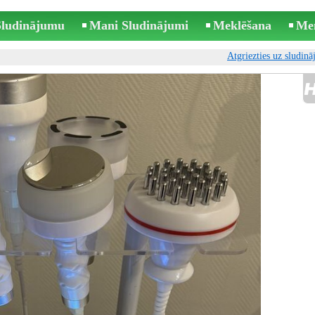
 Sludinājumu
Mani Sludinājumi
Meklēšana
Me
Atgriezties uz sludin