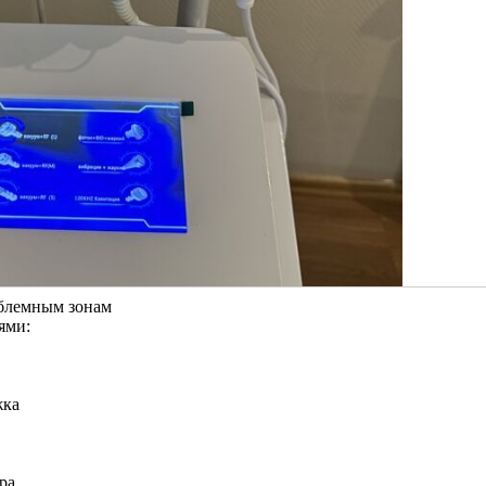
облемным зонам
ями:
жка
ра