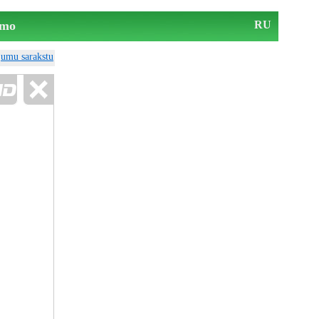
mo
RU
ājumu sarakstu