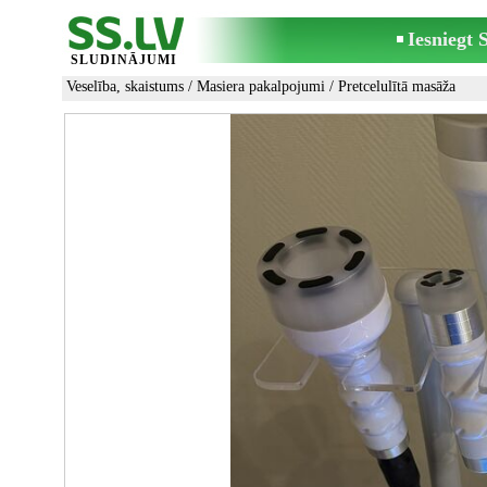
Iesniegt
SLUDINĀJUMI
Veselība, skaistums
/
Masiera pakalpojumi
/
Pretcelulītā masāža