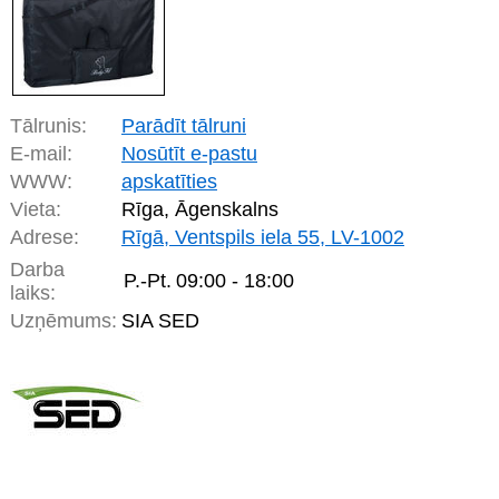
Tālrunis:
Parādīt tālruni
E-mail:
Nosūtīt e-pastu
WWW:
apskatīties
Vieta:
Rīga, Āgenskalns
Adrese:
Rīgā, Ventspils iela 55, LV-1002
Darba
P.-Pt.
09:00 - 18:00
laiks:
Uzņēmums:
SIA SED