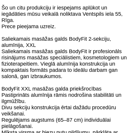
Šo un citu produkciju ir iespejams aplūkot un
iegādāties mūsu veikalā noliktava Ventspils iela 55,
Rīga.
Prece pieejama uzreiz.
Saliekamais masāžas galds BodyFit 2-sekciju,
alumīnija, XXL
Saliekamais masāžas galds BodyFit ir profesionāls
risinājums masāžas speciālistiem, kosmetologiem un
fizioterapeitiem. Vieglā alumīnija konstrukcija un
kompaktais formāts padara to ideālu darbam gan
salonā, gan izbraukumos.
BodyFit XXL masāžas galda priekšrocības
Pastiprināts alumīnija rāmis nodrošina stabilitāti un
ilgmūžību.
Divu sekciju konstrukcija ērtai dažādu procedūru
veikšanai.
Regulējams augstums (65–87 cm) individuālai
pielāgošanai.
Mīksta virsma ar biezu putu pildījumu, pārklāta ar