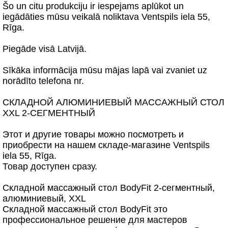
Šo un citu produkciju ir iespejams aplūkot un
iegādāties mūsu veikalā noliktava Ventspils iela 55,
Rīga.
Piegāde visā Latvijā.
Sīkāka informācija mūsu mājas lapā vai zvaniet uz
norādīto telefona nr.
СКЛАДНОЙ АЛЮМИНИЕВЫЙ МАССАЖНЫЙ СТОЛ
XXL 2-СЕГМЕНТНЫЙ
Этот и другие товары можно посмотреть и
приобрести на нашем складе-магазине Ventspils
iela 55, Rīga.
Товар доступен сразу.
Складной массажный стол BodyFit 2-сегментный,
алюминиевый, XXL
Складной массажный стол BodyFit это
профессиональное решение для мастеров