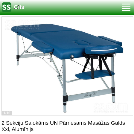
Cits
1/10
2 Sekciju Salokāms UN Pārnesams Masāžas Galds
Xxl, Alumīnijs