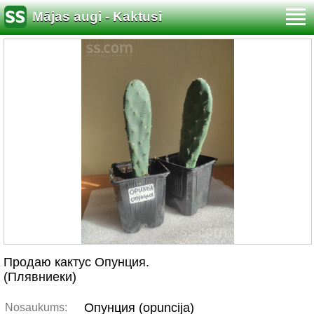
Mājas augi - Kaktusi
Продаю кактус Опунция.
(Плявниеки)
Опунция (opuncija)
Nosaukums: