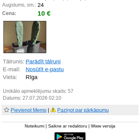
24
Augstums, sm.:
10 €
Cena:
Tālrunis:
Parādīt tālruni
E-mail:
Nosūtīt e-pastu
Vieta:
Rīga
Unikālo apmeklējumu skaits:
57
Datums: 27.07.2026 02:10
Pievienot Memo
|
Paziņot par pārkāpumu
Noteikumi
|
Saikne ar redaktoru
|
Www versija