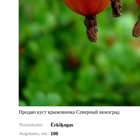
Продаю куст крыжовника Северный виноград
Nosaukums:
Ērkšķogas
Augstums, sm.:
100