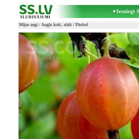
Iesniegt
SLUDINĀJUMI
Mājas augi
/
Augļu koki, stādi
/ Pārdod