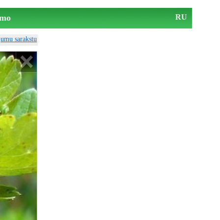
mo
RU
ājumu sarakstu