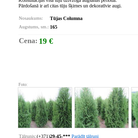
Konsultācijas visā tūju dzīvžoga augšanas periodā.
Pārdošanā ir arī citas tūju šķirnes un dekoratīvie augi.
Nosaukums:
Tūjas Columna
Augstums, sm.:
165
Cena:
19 €
Foto:
Tālrunis:
(+371)
29-45-***
Parādīt tālruni