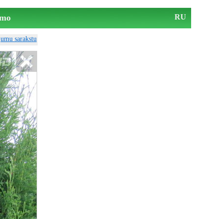
mo
RU
ājumu sarakstu