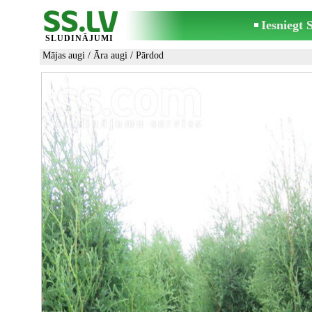
Iesniegt
SLUDINĀJUMI
Mājas augi
/
Āra augi
/ Pārdod