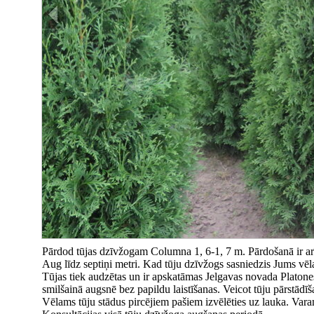
Pārdod tūjas dzīvžogam Columna 1, 6-1, 7 m. Pārdošanā ir arī 
Aug līdz septiņi metri. Kad tūju dzīvžogs sasniedzis Jums vē
Tūjas tiek audzētas un ir apskatāmas Jelgavas novada Platones 
smilšainā augsnē bez papildu laistīšanas. Veicot tūju pārstādī
Vēlams tūju stādus pircējiem pašiem izvēlēties uz lauka. Varam