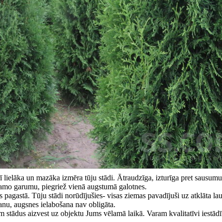
lielāka un mazāka izmēra tūju stādi. Ātraudzīga, izturīga pret sausumu
lamo garumu, piegriež vienā augstumā galotnes.
pagastā. Tūju stādi norūdījušies- visas ziemas pavadījuši uz atklāta la
šanu, augsnes ielabošana nav obligāta.
 stādus aizvest uz objektu Jums vēlamā laikā. Varam kvalitatīvi iestādī