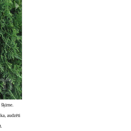
 šķirne.
uka, audzēti
t.