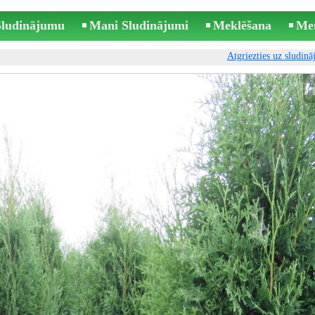
 Sludinājumu
Mani Sludinājumi
Meklēšana
Me
Atgriezties uz sludin