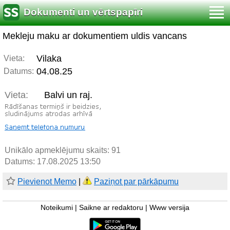
Dokumenti un vērtspapīri
Mekleju maku ar dokumentiem uldis vancans
Vilaka
Vieta:
04.08.25
Datums:
Vieta:
Balvi un raj.
Unikālo apmeklējumu skaits:
91
Datums: 17.08.2025 13:50
Pievienot Memo
|
Paziņot par pārkāpumu
Noteikumi
|
Saikne ar redaktoru
|
Www versija