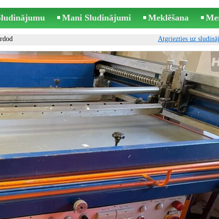
 Sludinājumu
Mani Sludinājumi
Meklēšana
Me
rdod
Atgriezties uz sludin