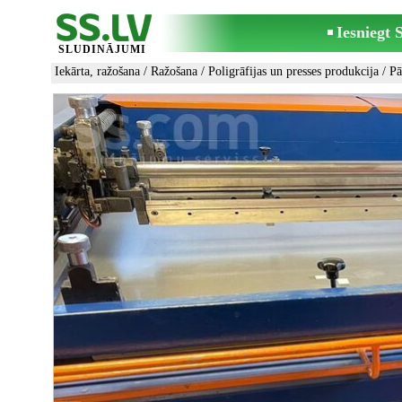
Iesniegt
SLUDINĀJUMI
Iekārta, ražošana
/
Ražošana
/
Poligrāfijas un presses produkcija
/ Pā