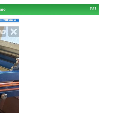
mo
RU
ājumu sarakstu