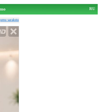
mo
RU
ājumu sarakstu