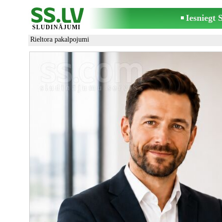
Iesniegt
SLUDINĀJUMI
Rieltora pakalpojumi