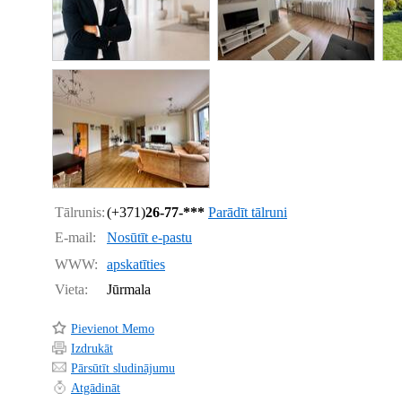
Tālrunis:
(+371)
26-77-***
Parādīt tālruni
E-mail:
Nosūtīt e-pastu
WWW:
apskatīties
Vieta:
Jūrmala
Pievienot Memo
Izdrukāt
Pārsūtīt sludinājumu
Atgādināt