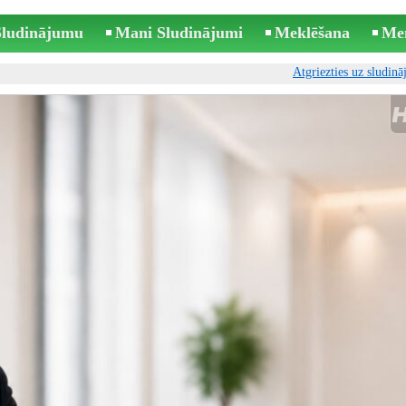
 Sludinājumu
Mani Sludinājumi
Meklēšana
Me
Atgriezties uz sludin