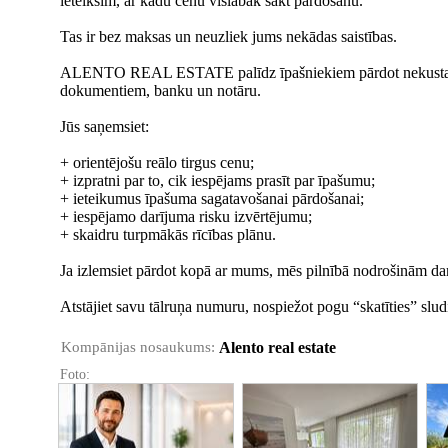
ieteiksim, ar kādu cenu vislabāk sākt pārdošanu.
Tas ir bez maksas un neuzliek jums nekādas saistības.
ALENTO REAL ESTATE palīdz īpašniekiem pārdot nekustamo 
dokumentiem, banku un notāru.
Jūs saņemsiet:
+ orientējošu reālo tirgus cenu;
+ izpratni par to, cik iespējams prasīt par īpašumu;
+ ieteikumus īpašuma sagatavošanai pārdošanai;
+ iespējamo darījuma risku izvērtējumu;
+ skaidru turpmākās rīcības plānu.
Ja izlemsiet pārdot kopā ar mums, mēs pilnībā nodrošinām dar
Atstājiet savu tālruņa numuru, nospiežot pogu “skatīties” slud
Kompānijas nosaukums:
Alento real estate
Foto: