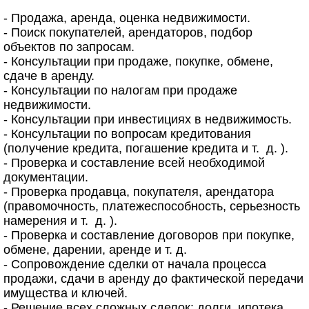
- Продажа, аренда, оценка недвижимости.
- Поиск покупателей, арендаторов, подбор
объектов по запросам.
- Консультации при продаже, покупке, обмене,
сдаче в аренду.
- Консультации по налогам при продаже
недвижимости.
- Консультации при инвестициях в недвижимость.
- Консультации по вопросам кредитования
(получение кредита, погашение кредита и т. д. ).
- Проверка и составление всей необходимой
документации.
- Проверка продавца, покупателя, арендатора
(правомочность, платежеспособность, серьезность
намерения и т. д. ).
- Проверка и составление договоров при покупке,
обмене, дарении, аренде и т. д.
- Сопровождение сделки от начала процесса
продажи, сдачи в аренду до фактической передачи
имущества и ключей.
- Решение всех сложных сделок: долги, ипотека,