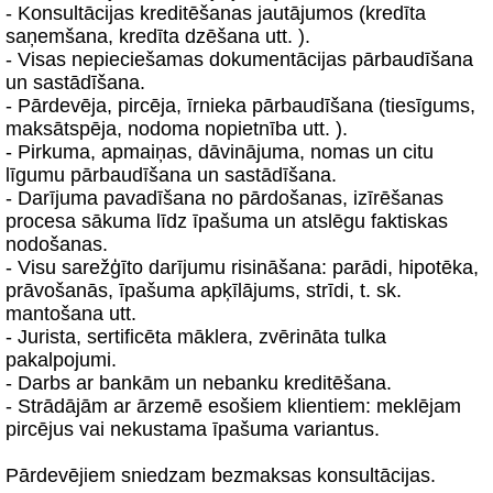
- Konsultācijas kreditēšanas jautājumos (kredīta
saņemšana, kredīta dzēšana utt. ).
- Visas nepieciešamas dokumentācijas pārbaudīšana
un sastādīšana.
- Pārdevēja, pircēja, īrnieka pārbaudīšana (tiesīgums,
maksātspēja, nodoma nopietnība utt. ).
- Pirkuma, apmaiņas, dāvinājuma, nomas un citu
līgumu pārbaudīšana un sastādīšana.
- Darījuma pavadīšana no pārdošanas, izīrēšanas
procesa sākuma līdz īpašuma un atslēgu faktiskas
nodošanas.
- Visu sarežģīto darījumu risināšana: parādi, hipotēka,
prāvošanās, īpašuma apķīlājums, strīdi, t. sk.
mantošana utt.
- Jurista, sertificēta māklera, zvērināta tulka
pakalpojumi.
- Darbs ar bankām un nebanku kreditēšana.
- Strādājām ar ārzemē esošiem klientiem: meklējam
pircējus vai nekustama īpašuma variantus.
Pārdevējiem sniedzam bezmaksas konsultācijas.