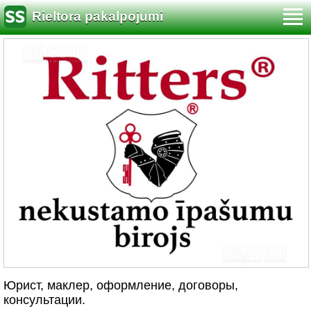
Rieltora pakalpojumi
Юриcт, маклер, оформление, договоры,
консультации.