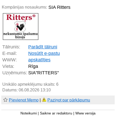
SIA Ritters
Kompānijas nosaukums:
Tālrunis:
Parādīt tālruni
E-mail:
Nosūtīt e-pastu
WWW:
apskatīties
Vieta:
Rīga
Uzņēmums:
SIA"RITTERS"
Unikālo apmeklējumu skaits:
6
Datums: 06.08.2026 13:10
Pievienot Memo
|
Paziņot par pārkāpumu
Noteikumi
|
Saikne ar redaktoru
|
Www versija