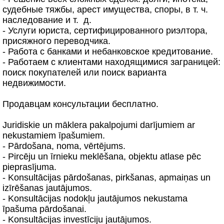
судебные тяжбы, арест имущества, споры, в т. ч.
наследование и т. д.
- Услуги юриста, сертифицированного риэлтора,
присяжного переводчика.
- Работа с банками и небанковское кредитование.
- Работаем с клиентами находящимися заграницей:
поиск покупателей или поиск варианта
недвижимости.
Продавцам консультации бесплатно.
Juridiskie un māklera pakalpojumi darījumiem ar
nekustamiem īpašumiem.
- Pārdošana, noma, vērtējums.
- Pircēju un īrnieku meklēšana, objektu atlase pēc
pieprasījuma.
- Konsultācijas pārdošanas, pirkšanas, apmaiņas un
izīrēšanas jautājumos.
- Konsultācijas nodokļu jautājumos nekustama
īpašuma pārdošanai.
- Konsultācijas investīciju jautājumos.