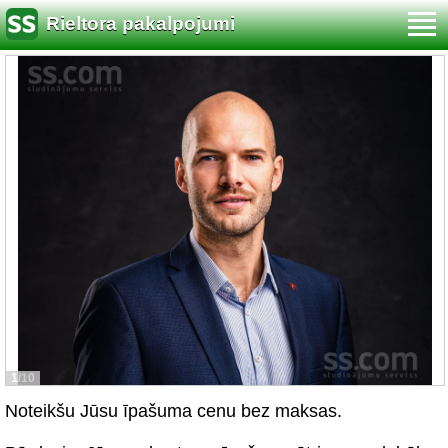
Rieltora pakalpojumi
1/10
Noteikšu Jūsu īpašuma cenu bez maksas.