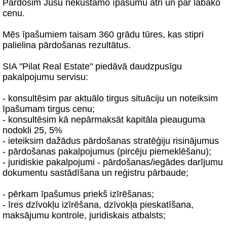
Pārdosim Jūsu nekustamo īpašumu ātri un par labāko
cenu.
Mēs īpašumiem taisam 360 grādu tūres, kas stipri
palielina pārdošanas rezultātus.
SIA "Pilat Real Estate" piedāvā daudzpusīgu
pakalpojumu servisu:
- konsultēsim par aktuālo tirgus situāciju un noteiksim
īpašumam tirgus cenu;
- konsultēsim kā nepārmaksāt kapitāla pieauguma
nodokli 25, 5%
- ieteiksim dažādus pārdošanas stratēģiju risinājumus
- pārdošanas pakalpojumus (pircēju piemeklēšanu);
- juridiskie pakalpojumi - pārdošanas/iegādes darījumu
dokumentu sastādīšana un reģistru pārbaude;
- pērkam īpašumus priekš izīrēšanas;
- īres dzīvokļu izīrēšana, dzīvokļa pieskatīšana,
maksājumu kontrole, juridiskais atbalsts;