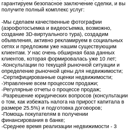
гарантируем безопасное заключение сделки, и вы
получите полный комплекс услуг:
-Мы сделаем качественные фотографии
(аэрофотосъемка и видеосъемка, возможно,
создание 3D-виртуального тура), создадим
объявления, активно рекламируем в социальных
сетях и предложим уже нашим существующим
клиентам. У нас очень обширная база данных
клиентов, которая формировалась уже 10 лет;
-Консультации по текущей рыночной ситуации и
определение рыночной цены для недвижимости;
-Сертифицированные оценки недвижимости;
-Управление всем процессом продажи;
-Регулярные отчеты о процессе продаж;
-Разрешение юридических вопросов (консультации
о том, как избежать налога на прирост капитала в
размере 25.5%) и подготовка договоров;
-Помощь покупателям в получении
финансирования в банке;
-Среднее время реализации недвижимости - 3