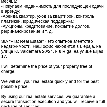
месяца;
-Покупаем недвижимость для последующей сдачи
в аренду;
-Аренда квартир, уход за квартирой, контроль
платежей, юридическая поддержка;
-Аукционы, кредитование, покрытие долгов,
рефинансирование и т. д.
SIA "Pilat Real Estate" - это опытное агентство
недвижимости. Наш офис находится в Liepājā, на
улице Кr. Valdemāra 20/24, и в Rīgā, на улице Elijas
17.
I will determine the price of your property free of
charge.
We will sell your real estate quickly and for the best
possible price.
By using our real estate services, we guarantee a
secure transaction execution and you will receive a full
package of services: