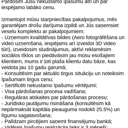
Pārdosim Jūsu nekustamo īpašumu ātri un par
iespējamo labāko cenu.
Izmantojot mūsu starpniecības pakalpojumus, mēs
garantējam drošu darījuma izpildi un Jūs saņemsiet
veselu komplektu ar pakalpojumiem:
- Uzņemsim kvalitātīvas bildes (Aero fotogrāfēšana un
video uzņemšana, iespējams arī izveidot 3D video
tūri), izveidosim sludinājumus, aktīvi reklamēsim
sociālos tīklos un piedāvāsim jau mūsu esošajiem
klientiem, mums ir ļoti plaša klientu datu bāze, kas
veidota jau 10 gadu garumā;
- Konsultēsim par aktuālo tirgus situāciju un noteiksim
īpašumam tirgus cenu;
- Sertificēti nekustamo īpašumu vērtējumi;
- Visa pārdošanas procesa vadīšana;
- Regulāras atskaites par pārdošanas procesu;
- Juridisko jautājumu risināšana (konsultēsim kā
nepārmaksāt kapitāla pieauguma nodokli 25.5%) un
līgumu sagatavošana;
- Palīdzam pircējiem saņemt finansējumu bankā;
- Vidējais īpašumu realizācija laiks ir 3 mēneši;