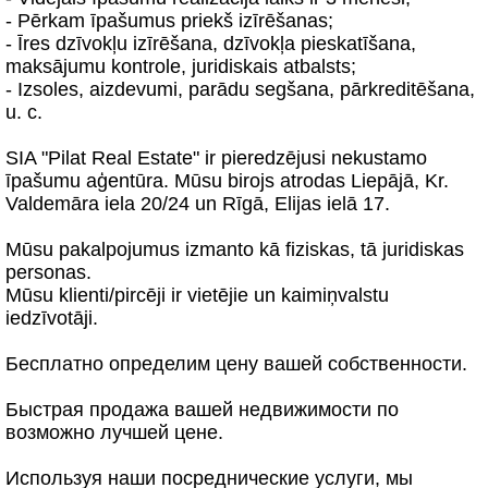
- Pērkam īpašumus priekš izīrēšanas;
- Īres dzīvokļu izīrēšana, dzīvokļa pieskatīšana,
maksājumu kontrole, juridiskais atbalsts;
- Izsoles, aizdevumi, parādu segšana, pārkreditēšana,
u. c.
SIA "Pilat Real Estate" ir pieredzējusi nekustamo
īpašumu aģentūra. Mūsu birojs atrodas Liepājā, Kr.
Valdemāra iela 20/24 un Rīgā, Elijas ielā 17.
Mūsu pakalpojumus izmanto kā fiziskas, tā juridiskas
personas.
Mūsu klienti/pircēji ir vietējie un kaimiņvalstu
iedzīvotāji.
Бесплатно определим цену вашей собственности.
Быстрая продажа вашей недвижимости по
возможно лучшей цене.
Используя наши посреднические услуги, мы