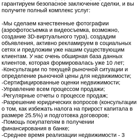
гарантируем безопасное заключение сделки, и вы
получите полный комплекс услуг:
-Мы сделаем качественные фотографии
(аэрофотосъемка и видеосъемка, возможно,
создание 3D-виртуального тура), создадим
объявления, активно рекламируем в социальных
сетях и предложим уже нашим существующим
клиентам. У нас очень обширная база данных
клиентов, которая формировалась уже 10 лет;
-Консультации по текущей рыночной ситуации и
определение рыночной цены для недвижимости;
-Сертифицированные оценки недвижимости;
-Управление всем процессом продажи;
-Регулярные отчеты о процессе продаж;
-Разрешение юридических вопросов (консультации
о том, как избежать налога на прирост капитала в
размере 25.5%) и подготовка договоров;
-Помощь покупателям в получении
финансирования в банке;
-Среднее время реализации недвижимости - 3