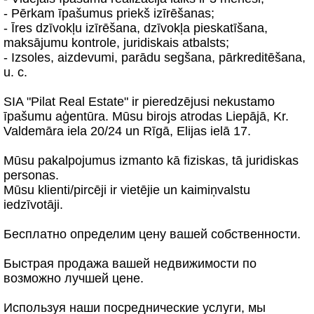
- Pērkam īpašumus priekš izīrēšanas;
- Īres dzīvokļu izīrēšana, dzīvokļa pieskatīšana,
maksājumu kontrole, juridiskais atbalsts;
- Izsoles, aizdevumi, parādu segšana, pārkreditēšana,
u. c.
SIA "Pilat Real Estate" ir pieredzējusi nekustamo
īpašumu aģentūra. Mūsu birojs atrodas Liepājā, Kr.
Valdemāra iela 20/24 un Rīgā, Elijas ielā 17.
Mūsu pakalpojumus izmanto kā fiziskas, tā juridiskas
personas.
Mūsu klienti/pircēji ir vietējie un kaimiņvalstu
iedzīvotāji.
Бесплатно определим цену вашей собственности.
Быстрая продажа вашей недвижимости по
возможно лучшей цене.
Используя наши посреднические услуги, мы