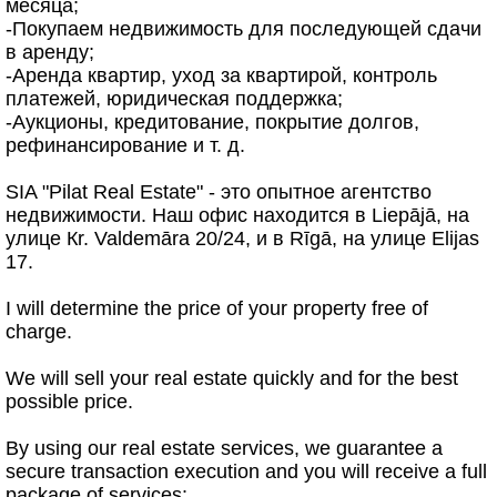
месяца;
-Покупаем недвижимость для последующей сдачи
в аренду;
-Аренда квартир, уход за квартирой, контроль
платежей, юридическая поддержка;
-Аукционы, кредитование, покрытие долгов,
рефинансирование и т. д.
SIA "Pilat Real Estate" - это опытное агентство
недвижимости. Наш офис находится в Liepājā, на
улице Кr. Valdemāra 20/24, и в Rīgā, на улице Elijas
17.
I will determine the price of your property free of
charge.
We will sell your real estate quickly and for the best
possible price.
By using our real estate services, we guarantee a
secure transaction execution and you will receive a full
package of services: