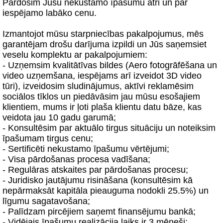
Pārdosim Jūsu nekustamo īpašumu ātri un par
iespējamo labāko cenu.
Izmantojot mūsu starpniecības pakalpojumus, mēs
garantējam drošu darījuma izpildi un Jūs saņemsiet
veselu komplektu ar pakalpojumiem:
- Uzņemsim kvalitātīvas bildes (Aero fotogrāfēšana un
video uzņemšana, iespējams arī izveidot 3D video
tūri), izveidosim sludinājumus, aktīvi reklamēsim
sociālos tīklos un piedāvāsim jau mūsu esošajiem
klientiem, mums ir ļoti plaša klientu datu bāze, kas
veidota jau 10 gadu garumā;
- Konsultēsim par aktuālo tirgus situāciju un noteiksim
īpašumam tirgus cenu;
- Sertificēti nekustamo īpašumu vērtējumi;
- Visa pārdošanas procesa vadīšana;
- Regulāras atskaites par pārdošanas procesu;
- Juridisko jautājumu risināšana (konsultēsim kā
nepārmaksāt kapitāla pieauguma nodokli 25.5%) un
līgumu sagatavošana;
- Palīdzam pircējiem saņemt finansējumu bankā;
- Vidējais īpašumu realizācija laiks ir 3 mēneši;