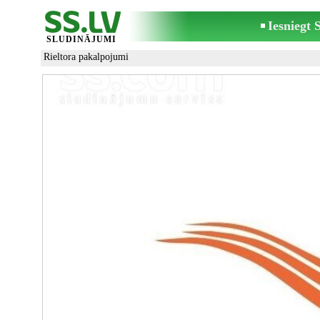
Iesniegt
SLUDINĀJUMI
Rieltora pakalpojumi