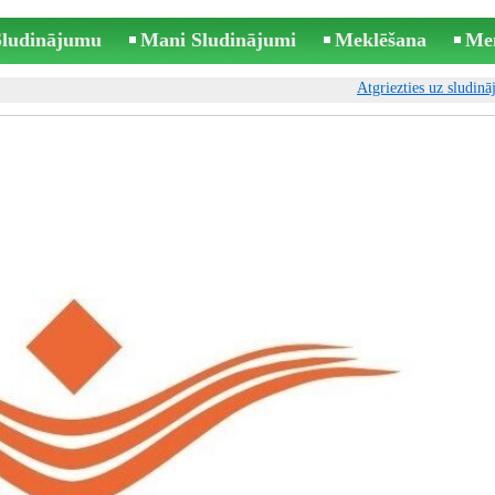
 Sludinājumu
Mani Sludinājumi
Meklēšana
Me
Atgriezties uz sludin