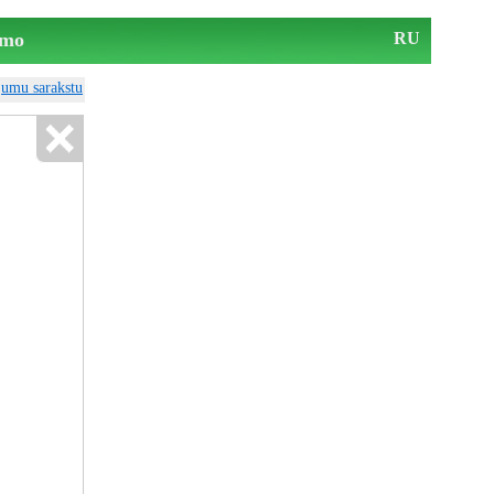
mo
RU
ājumu sarakstu