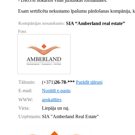
- DROŠI nokārtos visas juridiskās formalitātes.
Esam sertificēta nekustamo īpašumu pārdošanas kompānija, ka
Kompānijas nosaukums:
SIA “Amberland real estate”
Foto:
Tālrunis:
(+371)
26-78-***
Parādīt tālruni
E-mail:
Nosūtīt e-pastu
WWW:
apskatīties
Vieta:
Liepāja un raj.
Uzņēmums:
SIA "Amberland Real Estate"