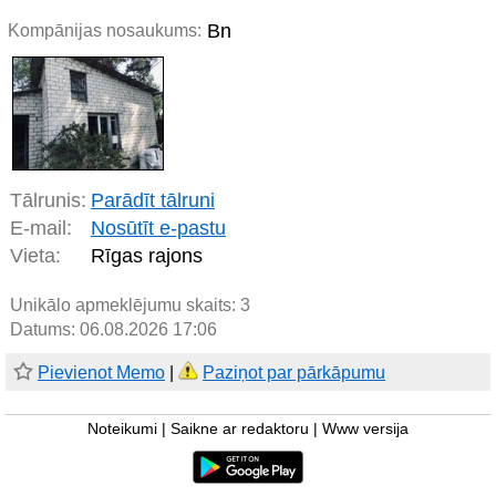
Bn
Kompānijas nosaukums:
Tālrunis:
Parādīt tālruni
E-mail:
Nosūtīt e-pastu
Vieta:
Rīgas rajons
Unikālo apmeklējumu skaits:
3
Datums: 06.08.2026 17:06
Pievienot Memo
|
Paziņot par pārkāpumu
Noteikumi
|
Saikne ar redaktoru
|
Www versija