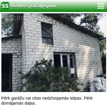
Rieltora pakalpojumi
Pērk garāžu vai citas nedzīvojamās telpas. Pērk
domājamās daļas.