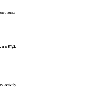
одготовка
 и в Rīgā,
s, actively