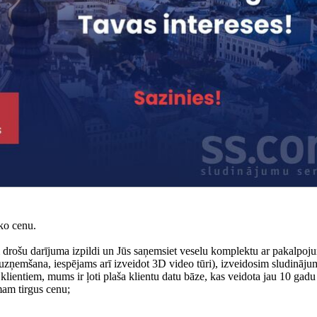
ko cenu.
drošu darījuma izpildi un Jūs saņemsiet veselu komplektu ar pakalpoj
uzņemšana, iespējams arī izveidot 3D video tūri), izveidosim sludinājum
lientiem, mums ir ļoti plaša klientu datu bāze, kas veidota jau 10 gad
mam tirgus cenu;