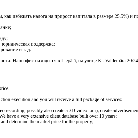
, как избежать налога на прирост капитала в размере 25.5%) и п
анке;
нду;
й, юридическая поддержка;
ование и т. д.
ости. Наш офис находится в Liepājā, на улице Кr. Valdemāra 20/24,
price.
action execution and you will receive a full package of services:
o recording, possibly also create a 3D video tour), create advertisement
 We have a very extensive client database built over 10 years;
 and determine the market price for the property;