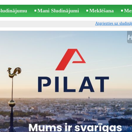
 Sludinājumu
Mani Sludinājumi
Meklēšana
Me
Atgriezties uz sludin