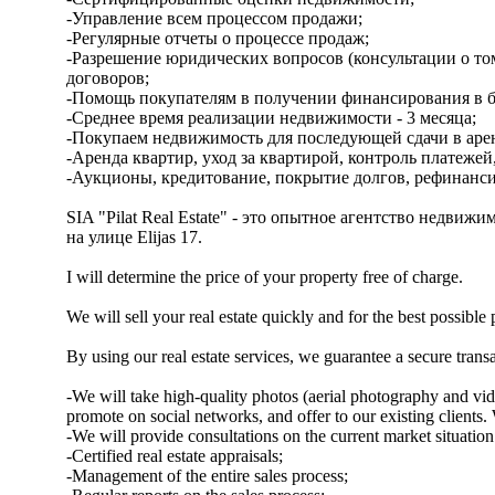
-Управление всем процессом продажи;
-Регулярные отчеты о процессе продаж;
-Разрешение юридических вопросов (консультации о том
договоров;
-Помощь покупателям в получении финансирования в б
-Среднее время реализации недвижимости - 3 месяца;
-Покупаем недвижимость для последующей сдачи в аре
-Аренда квартир, уход за квартирой, контроль платеже
-Аукционы, кредитование, покрытие долгов, рефинансир
SIA "Pilat Real Estate" - это опытное агентство недвижим
на улице Elijas 17.
I will determine the price of your property free of charge.
We will sell your real estate quickly and for the best possible 
By using our real estate services, we guarantee a secure trans
-We will take high-quality photos (aerial photography and vide
promote on social networks, and offer to our existing clients.
-We will provide consultations on the current market situation
-Certified real estate appraisals;
-Management of the entire sales process;