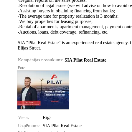
-Regular reports on the sales process;
-Resolution of legal issues (we will advise on how to avoid ov
-Assisting buyers in obtaining financing from banks;
-The average time for property realization is 3 months;
-We buy properties for leasing purposes;
-Rental of apartments, apartment management, payment contro
-Auctions, loans, debt coverage, refinancing, etc.
SIA "Pilat Real Estate" is an experienced real estate agency. O
Elijas Street.
Kompānijas nosaukums:
SIA Pilat Real Estate
Foto:
Vieta:
Rīga
Uzņēmums:
SIA Pilat Real Estate