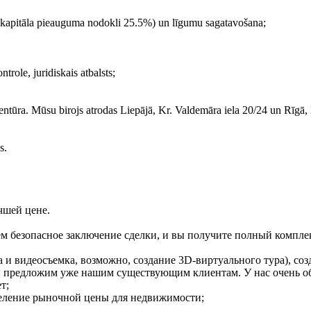
t kapitāla pieauguma nodokli 25.5%) un līgumu sagatavošana;
trole, juridiskais atbalsts;
ntūra. Mūsu birojs atrodas Liepājā, Kr. Valdemāra iela 20/24 un Rīgā, E
s.
чшей цене.
м безопасное заключение сделки, и вы получите полный комплек
 и видеосъемка, возможно, создание 3D-виртуального тура), со
 и предложим уже нашим существующим клиентам. У нас очень 
т;
еление рыночной цены для недвижимости;