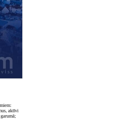
umiem:
us, aktīvi
u garumā;