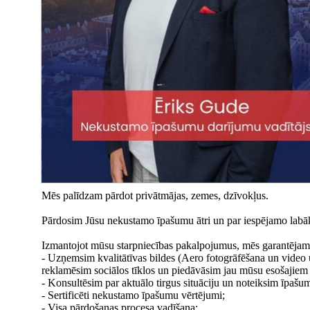
Mēs palīdzam pārdot privātmājas, zemes, dzīvokļus.
Pārdosim Jūsu nekustamo īpašumu ātri un par iespējamo labā
Izmantojot mūsu starpniecības pakalpojumus, mēs garantējam 
- Uzņemsim kvalitātīvas bildes (Aero fotogrāfēšana un video 
reklamēsim sociālos tīklos un piedāvāsim jau mūsu esošajiem k
- Konsultēsim par aktuālo tirgus situāciju un noteiksim īpašu
- Sertificēti nekustamo īpašumu vērtējumi;
- Visa pārdošanas procesa vadīšana;