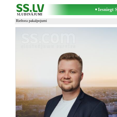
Iesniegt
SLUDINĀJUMI
Rieltora pakalpojumi