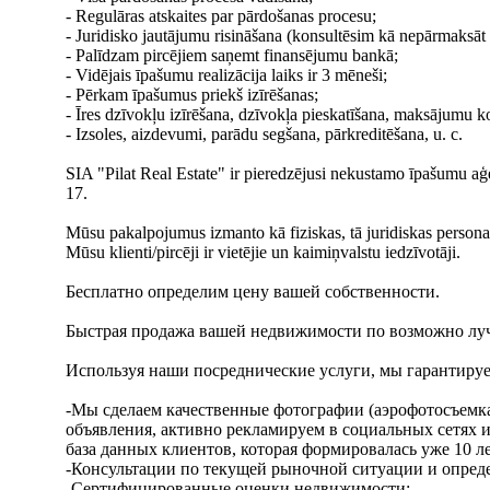
- Regulāras atskaites par pārdošanas procesu;
- Juridisko jautājumu risināšana (konsultēsim kā nepārmaksā
- Palīdzam pircējiem saņemt finansējumu bankā;
- Vidējais īpašumu realizācija laiks ir 3 mēneši;
- Pērkam īpašumus priekš izīrēšanas;
- Īres dzīvokļu izīrēšana, dzīvokļa pieskatīšana, maksājumu kon
- Izsoles, aizdevumi, parādu segšana, pārkreditēšana, u. c.
SIA "Pilat Real Estate" ir pieredzējusi nekustamo īpašumu aģe
17.
Mūsu pakalpojumus izmanto kā fiziskas, tā juridiskas persona
Mūsu klienti/pircēji ir vietējie un kaimiņvalstu iedzīvotāji.
Бесплатно определим цену вашей собственности.
Быстрая продажа вашей недвижимости по возможно лу
Используя наши посреднические услуги, мы гарантируе
-Мы сделаем качественные фотографии (аэрофотосъемка
объявления, активно рекламируем в социальных сетях
база данных клиентов, которая формировалась уже 10 ле
-Консультации по текущей рыночной ситуации и опред
-Сертифицированные оценки недвижимости;