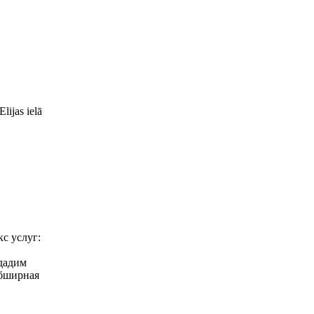
lijas ielā
с услуг:
здадим
обширная