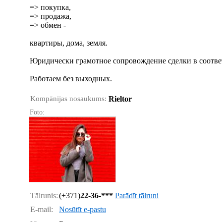
=> покупка,
=> продажа,
=> обмен -
квартиры, дома, земля.
Юридически грамотное сопровождение сделки в соотве
Работаем без выходных.
Kompānijas nosaukums:
Rieltor
Foto:
Tālrunis:
(+371)
22-36-***
Parādīt tālruni
E-mail:
Nosūtīt e-pastu