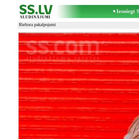
Iesniegt
SLUDINĀJUMI
Rieltora pakalpojumi