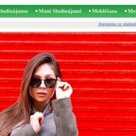
 Sludinājumu
Mani Sludinājumi
Meklēšana
Me
Atgriezties uz sludin