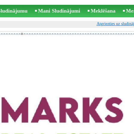
 Sludinājumu
Mani Sludinājumi
Meklēšana
Me
Atgriezties uz sludin