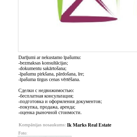
Darījumi ar nekustamo īpašumu:
-bezmaksas konsultācijas;
-dokumentu sakārtošana;
-īpašumu pirkšana, pārdošana, īre;
-īpašuma tirgus cenas vērtēšana.
Сделки с недвижимостью:
-бесплатная консультация;
-подготовка и оформления документов;
-покупка, продажа, аренда;
-оценка рыночной стоимости.
Kompānijas nosaukums:
Ik Marks Real Estate
Foto: