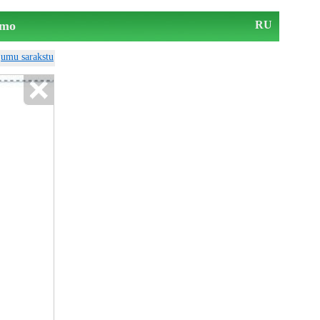
mo
RU
ājumu sarakstu