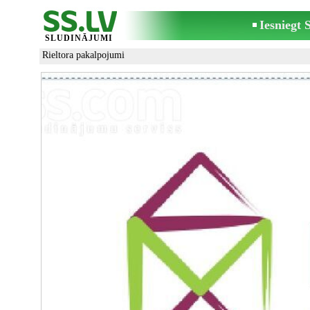
Iesniegt
SLUDINĀJUMI
Rieltora pakalpojumi