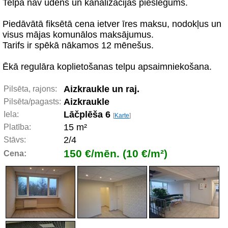
Telpā nav ūdens un kanalizācijas pieslēgums.
Piedāvātā fiksētā cena ietver īres maksu, nodokļus un
visus mājas komunālos maksājumus.
Tarifs ir spēkā nākamos 12 mēnešus.
Ēkā regulāra koplietošanas telpu apsaimniekošana.
Aizkraukle un raj.
Pilsēta, rajons:
Aizkraukle
Pilsēta/pagasts:
Lāčplēša 6
Iela:
[
Karte
]
15 m²
Platība:
2/4
Stāvs:
150 €/mēn. (10 €/m²)
Cena: