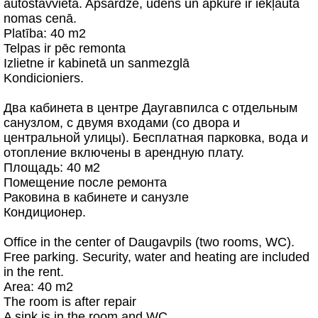
autostāvvieta. Apsardze, ūdens un apkure ir iekļauta
nomas cenā.
Platība: 40 m2
Telpas ir pēc remonta
Izlietne ir kabinetā un sanmezglā
Kondicioniers.
Два кабинета в центре Даугавпилса с отдельным
санузлом, с двумя входами (со двора и
центральной улицы). Бесплатная парковка, вода и
отопление включены в арендную плату.
Площадь: 40 м2
Помещение после ремонта
Раковина в кабинете и санузле
Кондиционер.
Office in the center of Daugavpils (two rooms, WC).
Free parking. Security, water and heating are included
in the rent.
Area: 40 m2
The room is after repair
A sink is in the room and WC