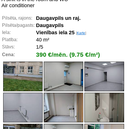
Air conditioner
Daugavpils un raj.
Pilsēta, rajons:
Daugavpils
Pilsēta/pagasts:
Vienības iela 25
Iela:
[
Karte
]
40 m²
Platība:
1/5
Stāvs:
390 €/mēn. (9.75 €/m²)
Cena: