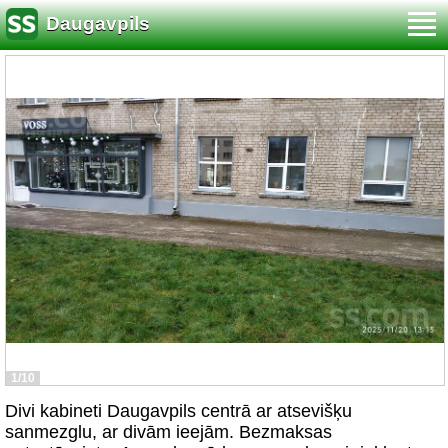
Daugavpils
1/10
Divi kabineti Daugavpils centrā ar atsevišķu
sanmezglu, ar divām ieejām. Bezmaksas