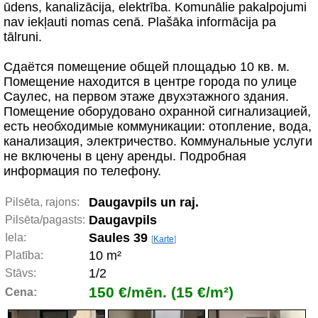
ūdens, kanalizācija, elektrība. Komunālie pakalpojumi
nav iekļauti nomas cenā. Plašāka informācija pa
tālruni.
Сдаётся помещение общей площадью 10 кв. м.
Помещение находится в центре города по улице
Саулес, на первом этаже двухэтажного здания.
Помещение оборудовано охранной сигнализацией,
есть необходимые коммуникации: отопление, вода,
канализация, электричество. Коммунальные услуги
не включены в цену аренды. Подробная
информация по телефону.
Daugavpils un raj.
Pilsēta, rajons:
Daugavpils
Pilsēta/pagasts:
Saules 39
Iela:
[
Karte
]
10 m²
Platība:
1/2
Stāvs:
150 €/mēn. (15 €/m²)
Cena: