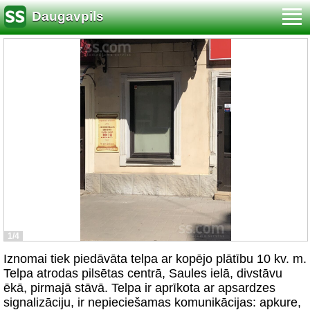
Daugavpils
1/4
Iznomai tiek piedāvāta telpa ar kopējo plātību 10 kv. m.
Telpa atrodas pilsētas centrā, Saules ielā, divstāvu
ēkā, pirmajā stāvā. Telpa ir aprīkota ar apsardzes
signalizāciju, ir nepieciešamas komunikācijas: apkure,