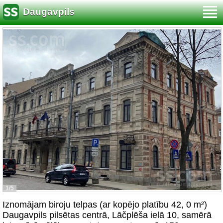
Daugavpils
1/5
Iznomājam biroju telpas (ar kopējo platību 42, 0 m²)
Daugavpils pilsētas centrā, Lāčplēša ielā 10, samērā