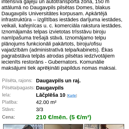
intensīvā gājēju un autotransporta zonā, 150 m
attālumā no Daugavpils pilsētas Domes, blakus
Daugavpils Universitātes korpusam. Apkārtējā
infrastruktūra – izglītības iestādes darījuma iestādes,
veikali, kafejnīcas u. c. komerciāla rakstura iestādes.
Iznomājamās telpas izvietotas trīsstāvu biroju
namīpašuma trešajā stāvā. Iznomājamo telpu
plānojums funkcionāli pakārtots, biroju/ofisu
vajadzībām (administratīvā telpa/kabinets). Ēkas
pagrabstāva telpās atrodas pilsētas iedzīvotājiem
iecienīts restorāns - Gubernators. Komunālie
maksājumi tiek aprēķināti papildus nomas maksai.
Daugavpils un raj.
Pilsēta, rajons:
Daugavpils
Pilsēta/pagasts:
Lāčplēša 10
Iela:
[
Karte
]
42.00 m²
Platība:
3/3
Stāvs:
210 €/mēn. (5 €/m²)
Cena: