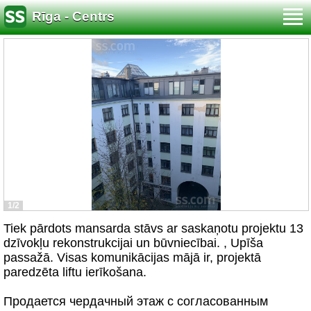
Rīga - Centrs
1/2
Tiek pārdots mansarda stāvs ar saskaņotu projektu 13
dzīvokļu rekonstrukcijai un būvniecībai. , Upīša
passažā. Visas komunikācijas mājā ir, projektā
paredzēta liftu ierīkošana.
Продается чердачный этаж с согласованным