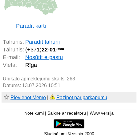
Parādīt karti
Tālrunis:
Parādīt tālruni
Tālrunis:
(+371)
22-01-***
E-mail:
Nosūtīt e-pastu
Vieta:
Rīga
Unikālo apmeklējumu skaits:
263
Datums: 13.07.2026 10:51
Pievienot Memo
|
Paziņot par pārkāpumu
Noteikumi
|
Saikne ar redaktoru
|
Www versija
Sludinājumi © ss sia 2000