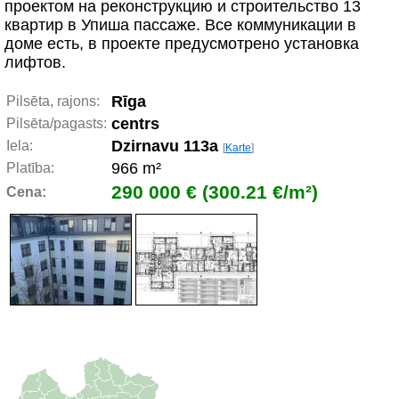
проектом на реконструкцию и строительство 13
квартир в Упиша пассаже. Все коммуникации в
доме есть, в проекте предусмотрено установка
лифтов.
Rīga
Pilsēta, rajons:
centrs
Pilsēta/pagasts:
Dzirnavu 113a
Iela:
[
Karte
]
966 m²
Platība:
290 000 € (300.21 €/m²)
Cena: