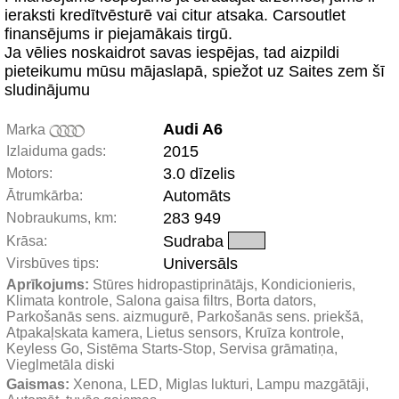
ieraksti kredītvēsturē vai citur atsaka. Carsoutlet
finansējums ir piejamākais tirgū.
Ja vēlies noskaidrot savas iespējas, tad aizpildi
pieteikumu mūsu mājaslapā, spiežot uz Saites zem šī
sludinājumu
Audi A6
Marka
2015
Izlaiduma gads:
3.0 dīzelis
Motors:
Automāts
Ātrumkārba:
283 949
Nobraukums, km:
Sudraba
Krāsa:
Universāls
Virsbūves tips:
Aprīkojums:
 Stūres hidropastiprinātājs, Kondicionieris, 
Klimata kontrole, Salona gaisa filtrs, Borta dators, 
Parkošanās sens. aizmugurē, Parkošanās sens. priekšā, 
Atpakaļskata kamera, Lietus sensors, Kruīza kontrole, 
Keyless Go, Sistēma Starts-Stop, Servisa grāmatiņa, 
Vieglmetāla diski
Gaismas:
 Xenona, LED, Miglas lukturi, Lampu mazgātāji, 