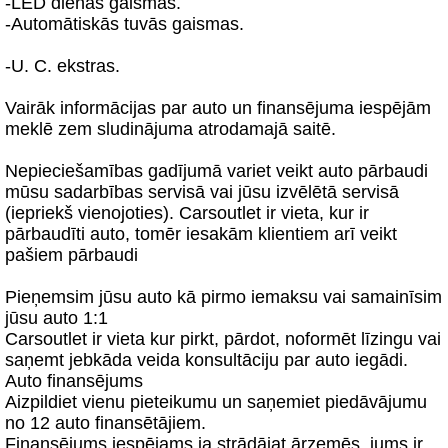
-LED dienas gaismas.
-Automātiskās tuvās gaismas.
-U. C. ekstras.
Vairāk informācijas par auto un finansējuma iespējām
meklē zem sludinājuma atrodamajā saitē.
Nepieciešamības gadījumā variet veikt auto pārbaudi
mūsu sadarbības servisā vai jūsu izvēlētā servisā
(iepriekš vienojoties). Carsoutlet ir vieta, kur ir
pārbaudīti auto, tomēr iesakām klientiem arī veikt
pašiem pārbaudi
Pieņemsim jūsu auto kā pirmo iemaksu vai samainīsim
jūsu auto 1:1
Carsoutlet ir vieta kur pirkt, pārdot, noformēt līzingu vai
saņemt jebkāda veida konsultāciju par auto iegādi.
Auto finansējums
Aizpildiet vienu pieteikumu un saņemiet piedāvājumu
no 12 auto finansētājiem.
Finansējums iespējams ja strādājat ārzemēs, jums ir