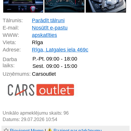
Tālrunis:
Parādīt tālruni
E-mail:
Nosūtīt e-pastu
WWW:
apskatīties
Vieta:
Rīga
Adrese:
Rīga, Latgales iela 469c
P.-Pt.
09:00 - 18:00
Darba
laiks:
Sest.
09:00 - 15:00
Uzņēmums:
Carsoutlet
Unikālo apmeklējumu skaits:
96
Datums: 29.07.2026 10:54
Pievienot Memo
|
Paziņot par pārkāpumu