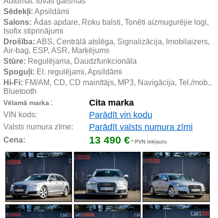
Automāt. tuvās gaismas
Sēdekļi:
 Apsildāmi
Salons:
 Ādas apdare, Roku balsti, Tonēti aizmugurējie logi, 
Isofix stiprinājumi
Drošība:
 ABS, Centrālā atslēga, Signalizācija, Imobilaizers, 
Air-bag, ESP, ASR, Marķējums
Stūre:
 Regulējama, Daudzfunkcionāla
Spoguļi:
 El. regulējami, Apsildāmi
Hi-Fi:
 FM/AM, CD, CD mainītājs, MP3, Navigācija, Tel./mob., 
Bluetooth
Cita marka
:
Vēlamā marka
Parādīt vin kodu
VIN kods:
Parādīt valsts numura zīmi
Valsts numura zīme:
13 490 €
Cena:
* PVN iekļauts