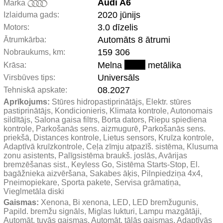
Audi A6
Marka
2020 jūnijs
Izlaiduma gads:
3.0 dīzelis
Motors:
Automāts 8 ātrumi
Ātrumkārba:
159 306
Nobraukums, km:
Melna
metālika
Krāsa:
Universāls
Virsbūves tips:
08.2027
Tehniskā apskate:
Aprīkojums:
 Stūres hidropastiprinātājs, Elektr. stūres 
pastiprinātājs, Kondicionieris, Klimata kontrole, Autonomais 
sildītājs, Salona gaisa filtrs, Borta dators, Riepu spiediena 
kontrole, Parkošanās sens. aizmugurē, Parkošanās sens. 
priekšā, Distances kontrole, Lietus sensors, Kruīza kontrole, 
Adaptīvā kruīzkontrole, Ceļa zīmju atpazīš. sistēma, Klusuma 
zonu asistents, Palīgsistēma braukš. joslās, Avārijas 
bremzēšanas sist., Keyless Go, Sistēma Starts-Stop, El. 
bagāžnieka aizvēršana, Sakabes āķis, Pilnpiedziņa 4x4, 
Pneimopiekare, Sporta pakete, Servisa grāmatiņa, 
Vieglmetāla diski
Gaismas:
 Xenona, Bi xenona, LED, LED bremžugunis, 
Papild. bremžu signāls, Miglas lukturi, Lampu mazgātāji, 
Automāt. tuvās gaismas, Automāt. tālās gaismas, Adaptīvās 