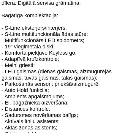
dīlera. Digitālā servisa grāmatiņa.
Bagātīga komplektācija:
- S-Line eksterjers/interjers;
- S-Line multifunckionāla ādas stūre;
- Multifunkcionārs LED spidometrs;
- 19'' vieglmetāla diski.
- Komforta piekļuve Keyless go;
- Adaptīvā kruīzkontrole;
- Melni griesti;
- LED gaismas (dienas gaismas, aizmugurējās
gaismas, tuvās gaismas, tālās gaismas);
- Parkošanās sensori: priekšā/aizmugurē;
- Auto Hold funkcija;
- Ambients apgaismojums;
- El. bagāžnieka aizvēršana;
- Distances kontrole;
- Sadursmes novēršanas palīgs;
- Aktīvais līniju asistents;
- Aklās zonas asistents;