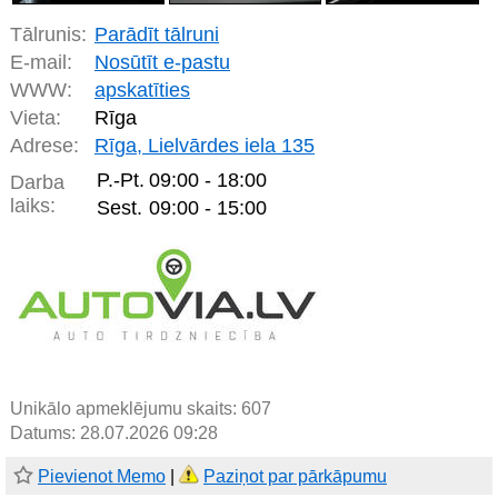
Tālrunis:
Parādīt tālruni
E-mail:
Nosūtīt e-pastu
WWW:
apskatīties
Vieta:
Rīga
Adrese:
Rīga, Lielvārdes iela 135
P.-Pt.
09:00 - 18:00
Darba
laiks:
Sest.
09:00 - 15:00
Unikālo apmeklējumu skaits:
607
Datums: 28.07.2026 09:28
Pievienot Memo
|
Paziņot par pārkāpumu