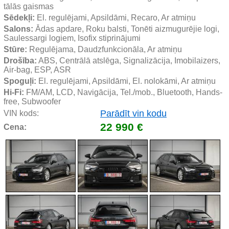
tālās gaismas
Sēdekļi:
 El. regulējami, Apsildāmi, Recaro, Ar atmiņu
Salons:
 Ādas apdare, Roku balsti, Tonēti aizmugurējie logi, 
Saulessargi logiem, Isofix stiprinājumi
Stūre:
 Regulējama, Daudzfunkcionāla, Ar atmiņu
Drošība:
 ABS, Centrālā atslēga, Signalizācija, Imobilaizers, 
Air-bag, ESP, ASR
Spoguļi:
 El. regulējami, Apsildāmi, El. nolokāmi, Ar atmiņu
Hi-Fi:
 FM/AM, LCD, Navigācija, Tel./mob., Bluetooth, Hands-
free, Subwoofer
Parādīt vin kodu
VIN kods:
22 990 €
Cena: