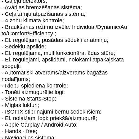
- Gājēju detektors;
- Avārijas bremzēšanas sistēma;
- Ceļa zīmju atpazīšanas sistēma;
- 4 zonu klimata kontrole;
- Braukšanas režīmu izvēle: Individual/Dynamic/Au
to/Comfort/Efficiency ;
- El. regulējami, pusādas sēdekļi ar atmiņu;
- Sēdekļu apsilde;
- El. regulējama, multifunkcionāra, ādas stūre;
- El. regulējami, apsildāmi, nolokāmi atpakaļskata
spoguļi;
- Automātiski atverams/aizverams bagāžas
nodalījums;
- Riepu spiediena kontrole;
- Tonēti aizmugurējie logi;
- Sistēma Starts-Stop;
- Miglas lukturi;
- ISOFIX stiprinājumi bērnu sēdeklīšiem;
- El. nolaižami logi: priekšā/aizmugurē;
- Apple Carplay / Android Auto;
- Hands - free;
- Navigācijas sistēma;