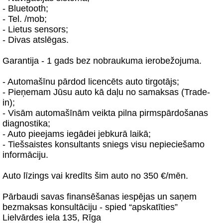
- Bluetooth;
- Tel. /mob;
- Lietus sensors;
- Divas atslēgas.
Garantija - 1 gads bez nobraukuma ierobežojuma.
- Automašīnu pārdod licencēts auto tirgotājs;
- Pieņemam Jūsu auto kā daļu no samaksas (Trade-
in);
- Visām automašīnām veikta pilna pirmspārdošanas
diagnostika;
- Auto pieejams iegādei jebkurā laikā;
- Tiešsaistes konsultants sniegs visu nepieciešamo
informāciju.
Auto līzings vai kredīts šim auto no 350 €/mēn.
Pārbaudi savas finansēšanas iespējas un saņem
bezmaksas konsultāciju - spied “apskatīties”
Lielvārdes iela 135, Rīga