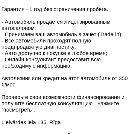
Гарантия - 1 год без ограничения пробега.
- Автомобиль продается лицензированным
автосалоном;
- Принимаем ваш автомобиль в зачёт (Trade-in);
- Все автомобили проходят полную
предпродажную диагностику;
- Авто доступно к покупке в любое время;
- Онлайн-консультант предоставит всю
необходимую информацию.
Автолизинг или кредит на этот автомобиль от 350
€/мес.
Проверьте свои возможности финансирования и
получите бесплатную консультацию - нажмите
“посмотреть“.
Lielvārdes iela 135, Rīga